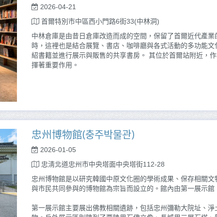
2026-04-21
首爾特別市中區西小門路6街33(中林洞)
中林倉庫是由昔日倉庫改造而成的空間，保留了首爾近代產業
時，這裡也是結合展覽、書店、咖啡廳與各式活動的多功能文
紹書籍並進行展示與販售的共享書房。 其位於首爾站附近，
揮著重要作用。
忠州博物館(충주박물관)
2026-01-05
忠淸北道忠州市中央塔面中央塔街112-28
忠州博物館是以研究韓國中原文化圈的學術成果、保存相關文
與市民共同參與的博物館為宗旨而設立的。館內由第一展示館
第一展示館主要展出佛教相關遺跡，包括忠州彌勒大院址、淨