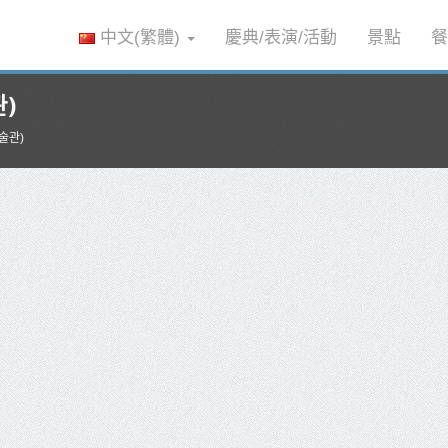
中文(繁體)
慶典/表演/活動
景點
餐
)
술관)