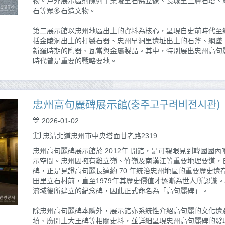
物。戶外展示區則陳列了栗陵里石佛立像、長城里三層石塔、
石等眾多石造文物。
第二展示館以忠州地區出土的資料為核心，呈現自史前時代至
括金陵洞出土的打製石器、忠州早洞里遺址出土的石斧、網墜
新羅時期的陶器、瓦當與金屬製品。其中，特別展出忠州高句
時代曾是重要的戰略要地。
忠州高句麗碑展示館(충주고구려비전시관)
2026-01-02
忠清北道忠州市中央塔面甘老路2319
忠州高句麗碑展示館於 2012年 開館，是可親眼見到韓國國
示空間。忠州因擁有雞立嶺、竹嶺及南漢江等重要地理要道，
碑，正是見證高句麗長達約 70 年統治忠州地區的重要歷史
田里立石村前，直至1979年其歷史價值才逐漸為世人所認識
流域後所建立的紀念碑，因此正式命名為「高句麗碑」。
除忠州高句麗碑本體外，展示館亦系統性介紹高句麗的文化遺
墳、廣開土大王碑等相關史料，並詳細呈現忠州高句麗碑的發