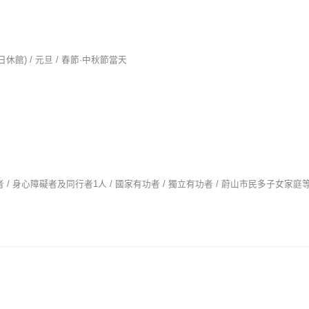
館) / 元旦 / 春節·中秋節當天
長者 / 身心障礙者及同行者1人 / 國家有功者 / 獨立有功者 / 蔚山市民多子女家庭