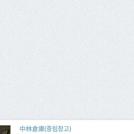
中林倉庫(중림창고)