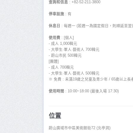
查詢和信息
: +82-52-211-3800
停車設施
: 有
休息日
: 每週一 (若週一為國定假日，則順延至翌日休
使用費
: [個人]
- 成人 1,000韓元
- 大學生·軍人·藝術人 700韓元
- 蔚山市民 500韓元
[團體]
- 成人 700韓元
- 大學生·軍人·藝術人 500韓元
※ 免費 : 未滿19歲之兒童及青少年 / 65歲以上
使用時間
: 10:00~18:00 (最後入場 17:30)
位置
蔚山廣域市中區美術館街72 (北亭洞)