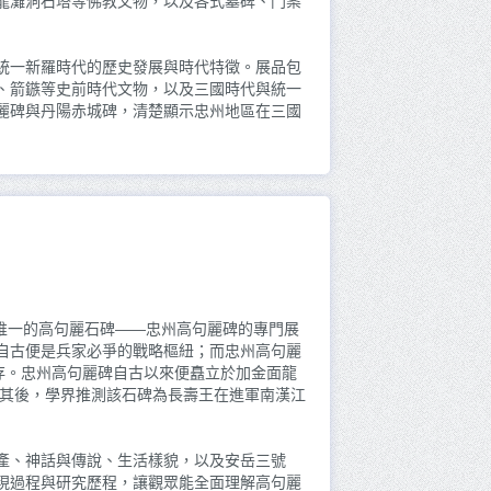
龍灘洞石塔等佛教文物，以及各式墓碑、門案
統一新羅時代的歷史發展與時代特徵。展品包
、箭鏃等史前時代文物，以及三國時代與統一
麗碑與丹陽赤城碑，清楚顯示忠州地區在三國
內唯一的高句麗石碑——忠州高句麗碑的專門展
自古便是兵家必爭的戰略樞紐；而忠州高句麗
遺存。忠州高句麗碑自古以來便矗立於加金面龍
。其後，學界推測該石碑為長壽王在進軍南漢江
產、神話與傳說、生活樣貌，以及安岳三號
現過程與研究歷程，讓觀眾能全面理解高句麗