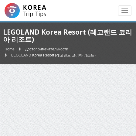
Men
LEGOLAND Korea Resort (레고랜드 코리
아 리조트)
Home
Достопримечательности
LEGOLAND Korea Resort (레고랜드 코리아 리조트)