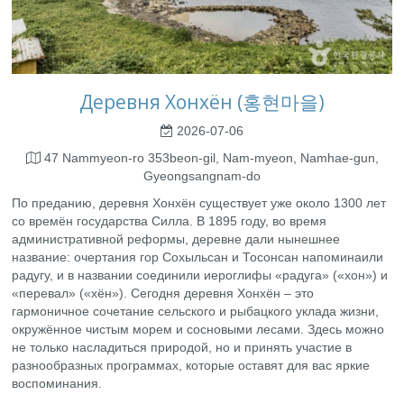
Деревня Хонхён (홍현마을)
2026-07-06
47 Nammyeon-ro 353beon-gil, Nam-myeon, Namhae-gun,
Gyeongsangnam-do
По преданию, деревня Хонхён существует уже около 1300 лет
со времён государства Силла. В 1895 году, во время
административной реформы, деревне дали нынешнее
название: очертания гор Сохыльсан и Тосонсан напоминаили
радугу, и в названии соединили иероглифы «радуга» («хон») и
«перевал» («хён»). Сегодня деревня Хонхён – это
гармоничное сочетание сельского и рыбацкого уклада жизни,
окружённое чистым морем и сосновыми лесами. Здесь можно
не только насладиться природой, но и принять участие в
разнообразных программах, которые оставят для вас яркие
воспоминания.