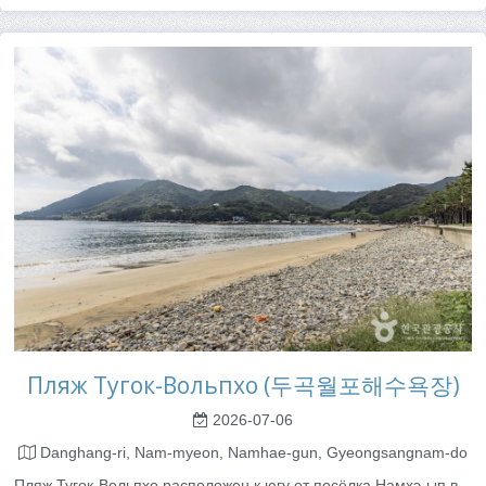
Пляж Тугок-Вольпхо (두곡월포해수욕장)
2026-07-06
Danghang-ri, Nam-myeon, Namhae-gun, Gyeongsangnam-do
Пляж Тугок-Вольпхо расположен к югу от посёлка Намхэ-ып в