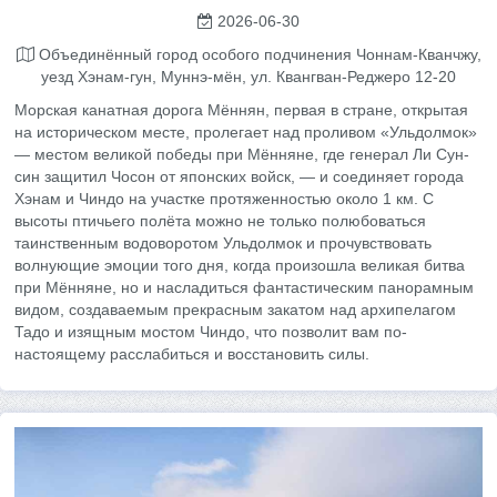
2026-06-30
Объединённый город особого подчинения Чоннам-Кванчжу,
уезд Хэнам-гун, Муннэ-мён, ул. Квангван-Реджеро 12-20
Морская канатная дорога Мённян, первая в стране, открытая
на историческом месте, пролегает над проливом «Ульдолмок»
— местом великой победы при Мённяне, где генерал Ли Сун-
син защитил Чосон от японских войск, — и соединяет города
Хэнам и Чиндо на участке протяженностью около 1 км. С
высоты птичьего полёта можно не только полюбоваться
таинственным водоворотом Ульдолмок и прочувствовать
волнующие эмоции того дня, когда произошла великая битва
при Мённяне, но и насладиться фантастическим панорамным
видом, создаваемым прекрасным закатом над архипелагом
Тадо и изящным мостом Чиндо, что позволит вам по-
настоящему расслабиться и восстановить силы.