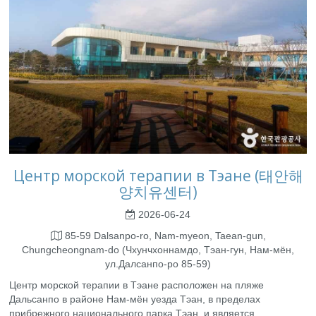
Центр морской терапии в Тэане (태안해
양치유센터)
2026-06-24
85-59 Dalsanpo-ro, Nam-myeon, Taean-gun,
Chungcheongnam-do (Чхунчхоннамдо, Тэан-гун, Нам-мён,
ул.Далсанпо-ро 85-59)
Центр морской терапии в Тэане расположен на пляже
Дальсанпо в районе Нам-мён уезда Тэан, в пределах
прибрежного национального парка Тэан, и является