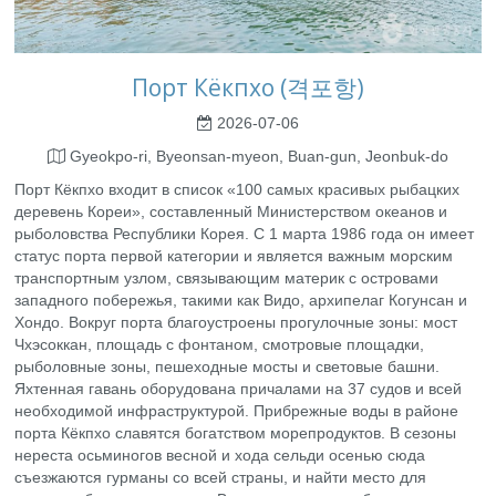
Порт Кёкпхо (격포항)
2026-07-06
Gyeokpo-ri, Byeonsan-myeon, Buan-gun, Jeonbuk-do
Порт Кёкпхо входит в список «100 самых красивых рыбацких
деревень Кореи», составленный Министерством океанов и
рыболовства Республики Корея. С 1 марта 1986 года он имеет
статус порта первой категории и является важным морским
транспортным узлом, связывающим материк с островами
западного побережья, такими как Видо, архипелаг Когунсан и
Хондо. Вокруг порта благоустроены прогулочные зоны: мост
Чхэсоккан, площадь с фонтаном, смотровые площадки,
рыболовные зоны, пешеходные мосты и световые башни.
Яхтенная гавань оборудована причалами на 37 судов и всей
необходимой инфраструктурой. Прибрежные воды в районе
порта Кёкпхо славятся богатством морепродуктов. В сезоны
нереста осьминогов весной и хода сельди осенью сюда
съезжаются гурманы со всей страны, и найти место для