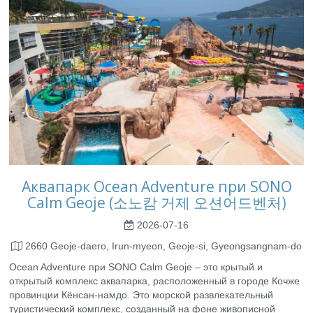
Аквапарк Ocean Adventure при SONO
Calm Geoje (소노캄 거제 오션어드벤처)
2026-07-16
2660 Geoje-daero, Irun-myeon, Geoje-si, Gyeongsangnam-do
Ocean Adventure при SONO Calm Geoje – это крытый и
открытый комплекс аквапарка, расположенный в городе Кочже
провинции Кёнсан-намдо. Это морской развлекательный
туристический комплекс, созданный на фоне живописной