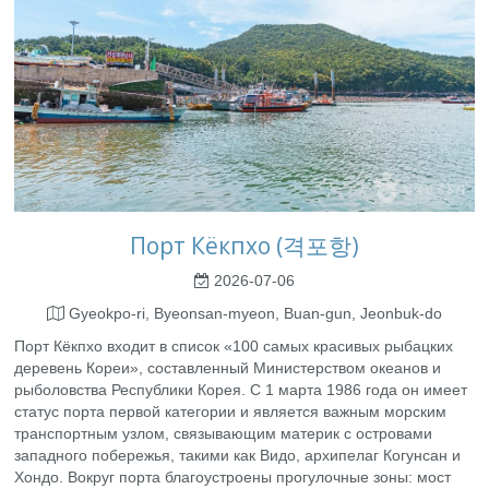
Порт Кёкпхо (격포항)
2026-07-06
Gyeokpo-ri, Byeonsan-myeon, Buan-gun, Jeonbuk-do
Порт Кёкпхо входит в список «100 самых красивых рыбацких
деревень Кореи», составленный Министерством океанов и
рыболовства Республики Корея. С 1 марта 1986 года он имеет
статус порта первой категории и является важным морским
транспортным узлом, связывающим материк с островами
западного побережья, такими как Видо, архипелаг Когунсан и
Хондо. Вокруг порта благоустроены прогулочные зоны: мост