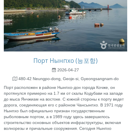
Порт Нынпхо (능포항)
2026-04-27
480-42 Neungpo-dong, Geoje-si, Gyeongsangnam-do
Порт расположен в районе Нынпхо-дон города Кочже, он
протянулся примерно на 1.7 км от скалы Кодубави на западе
до мыса Янчжиам на востоке. С южной стороны к порту ведет
дорога, соединяющая его с районом Чансынпхо. В 1971 году
Нынпхо был официально признан государственным
рыболовным портом, а в 1989 году здесь завершилось
строительство основных объектов инфраструктуры, включая
волнорезы и причальные сооружения. Сегодня Нынпхо