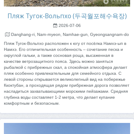
Пляж Тугок-Вольпхо (두곡월포해수욕장)
2026-07-06
Danghang-ri, Nam-myeon, Namhae-gun, Gyeongsangnam-do
Пляж Тугок-Вольпхо расположен к югу от посёлка Намхэ-ып в
Намхэ. Его отличительная особенность – сочетание песка и
округлой гальки, а также сосновая роща, высаженная в
качестве ветрозащитного пояса. Здесь можно заняться
рыбалкой с прибрежных скал, а спокойная атмосфера делает
пляж особенно привлекательным для семейного отдыха. С
левой стороны открывается великолепный вид на побережье
Ккоктубан, а проходящая рядом прибрежная дорога позволяет
насладиться захватывающими морскими пейзажами. Средняя
глубина воды составляет 1-2 метра, что делает купание
комфортным и безопасным.