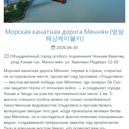
Морская канатная дорога Мённян (명량
해상케이블카)
2026-06-30
Объединённый город особого подчинения Чоннам-Кванчжу,
уезд Хэнам-гун, Муннэ-мён, ул. Квангван-Реджеро 12-20
Морская канатная дорога Мённян, первая в стране, открытая
на историческом месте, пролегает над проливом «Ульдолмок»
— местом великой победы при Мённяне, где генерал Ли Сун-
син защитил Чосон от японских войск, — и соединяет города
Хэнам и Чиндо на участке протяженностью около 1 км. С
высоты птичьего полёта можно не только полюбоваться
таинственным водоворотом Ульдолмок и прочувствовать
волнующие эмоции того дня, когда произошла великая битва
при Мённяне, но и насладиться фантастическим панорамным
видом, создаваемым прекрасным закатом над архипелагом
Тадо и изящным мостом Чиндо, что позволит вам по-