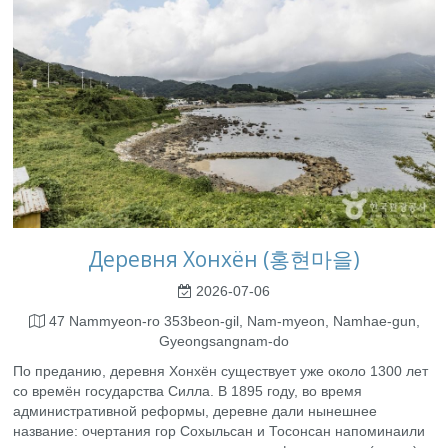
Деревня Хонхён (홍현마을)
2026-07-06
47 Nammyeon-ro 353beon-gil, Nam-myeon, Namhae-gun,
Gyeongsangnam-do
По преданию, деревня Хонхён существует уже около 1300 лет
со времён государства Силла. В 1895 году, во время
административной реформы, деревне дали нынешнее
название: очертания гор Сохыльсан и Тосонсан напоминаили