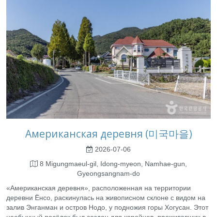
Американская деревня (미국마을)
2026-07-06
8 Migungmaeul-gil, Idong-myeon, Namhae-gun,
Gyeongsangnam-do
«Американская деревня», расположенная на территории
деревни Ёнсо, раскинулась на живописном склоне с видом на
залив Энганман и остров Нодо, у подножия горы Хогусан. Этот
необычный посёлок был создан для корейцев, проживавших в