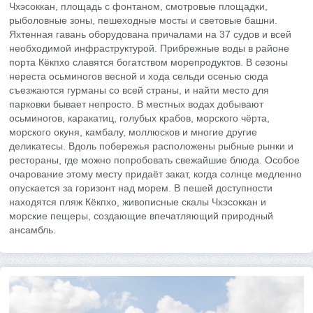
Чхэсоккан, площадь с фонтаном, смотровые площадки,
рыболовные зоны, пешеходные мосты и световые башни.
Яхтенная гавань оборудована причалами на 37 судов и всей
необходимой инфраструктурой. Прибрежные воды в районе
порта Кёкпхо славятся богатством морепродуктов. В сезоны
нереста осьминогов весной и хода сельди осенью сюда
съезжаются гурманы со всей страны, и найти место для
парковки бывает непросто. В местных водах добывают
осьминогов, каракатиц, голубых крабов, морского чёрта,
морского окуня, камбалу, моллюсков и многие другие
деликатесы. Вдоль побережья расположены рыбные рынки и
рестораны, где можно попробовать свежайшие блюда. Особое
очарование этому месту придаёт закат, когда солнце медленно
опускается за горизонт над морем. В пешей доступности
находятся пляж Кёкпхо, живописные скалы Чхэсоккан и
морские пещеры, создающие впечатляющий природный
ансамбль.