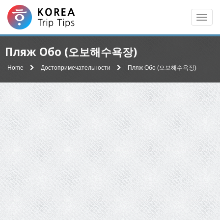
Men
Пляж Обо (오보해수욕장)
Home
Достопримечательности
Пляж Обо (오보해수욕장)