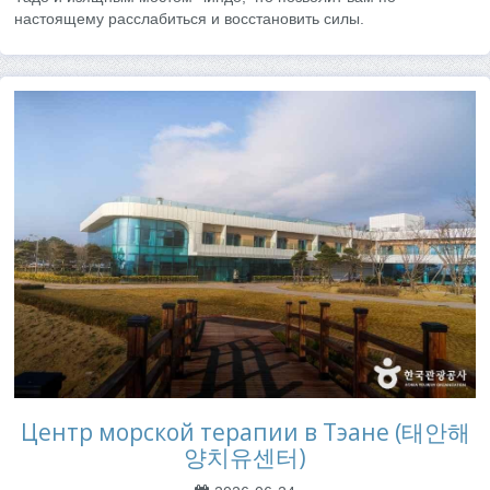
настоящему расслабиться и восстановить силы.
Центр морской терапии в Тэане (태안해
양치유센터)