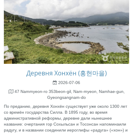
Деревня Хонхён (홍현마을)
2026-07-06
47 Nammyeon-ro 353beon-gil, Nam-myeon, Namhae-gun,
Gyeongsangnam-do
По преданию, деревня Хонхён существует уже около 1300 лет
со времён государства Силла. В 1895 году, во время
административной реформы, деревне дали нынешнее
название: очертания гор Сохыльсан и Тосонсан напоминаили
радугу, и в названии соединили иероглифы «радуга» («хон») и