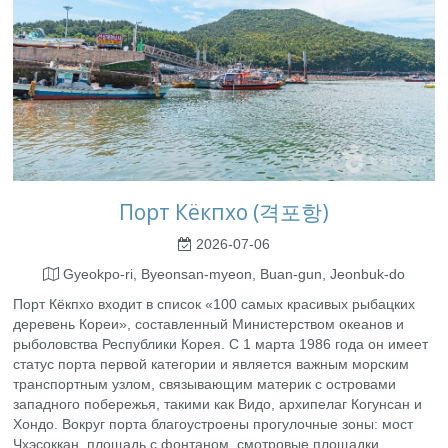
Порт Кёкпхо (격포항)
2026-07-06
Gyeokpo-ri, Byeonsan-myeon, Buan-gun, Jeonbuk-do
Порт Кёкпхо входит в список «100 самых красивых рыбацких
деревень Кореи», составленный Министерством океанов и
рыболовства Республики Корея. С 1 марта 1986 года он имеет
статус порта первой категории и является важным морским
транспортным узлом, связывающим материк с островами
западного побережья, такими как Видо, архипелаг Когунсан и
Хондо. Вокруг порта благоустроены прогулочные зоны: мост
Чхэсоккан, площадь с фонтаном, смотровые площадки,