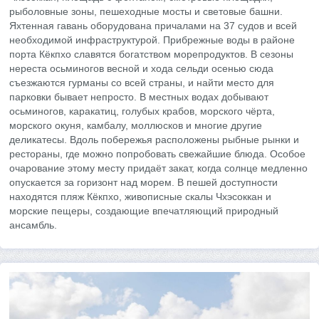
рыболовные зоны, пешеходные мосты и световые башни.
Яхтенная гавань оборудована причалами на 37 судов и всей
необходимой инфраструктурой. Прибрежные воды в районе
порта Кёкпхо славятся богатством морепродуктов. В сезоны
нереста осьминогов весной и хода сельди осенью сюда
съезжаются гурманы со всей страны, и найти место для
парковки бывает непросто. В местных водах добывают
осьминогов, каракатиц, голубых крабов, морского чёрта,
морского окуня, камбалу, моллюсков и многие другие
деликатесы. Вдоль побережья расположены рыбные рынки и
рестораны, где можно попробовать свежайшие блюда. Особое
очарование этому месту придаёт закат, когда солнце медленно
опускается за горизонт над морем. В пешей доступности
находятся пляж Кёкпхо, живописные скалы Чхэсоккан и
морские пещеры, создающие впечатляющий природный
ансамбль.