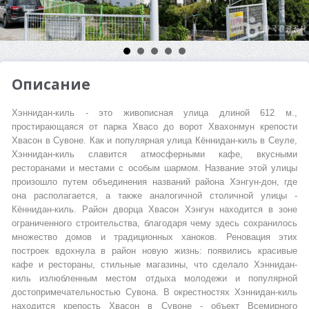
Описание
Хэннидан-киль - это живописная улица длиной 612 м.,
простирающаяся от парка Хвасо до ворот Хвахонмун крепости
Хвасон в Сувоне. Как и популярная улица Кённидан-киль в Сеуле,
Хэннидан-киль славится атмосферными кафе, вкусными
ресторанами и местами с особым шармом. Название этой улицы
произошло путем объединения названий района Хэнгун-дон, где
она располагается, а также аналогичной столичной улицы -
Кённидан-киль. Район дворца Хвасон Хэнгун находится в зоне
ограниченного строительства, благодаря чему здесь сохранилось
множество домов и традиционных ханоков. Реновация этих
построек вдохнула в район новую жизнь: появились красивые
кафе и рестораны, стильные магазины, что сделало Хэннидан-
киль излюбленным местом отдыха молодежи и популярной
достопримечательностью Сувона. В окрестностях Хэннидан-киль
находится крепость Хвасон в Сувоне - объект Всемирного