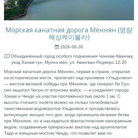
Морская канатная дорога Мённян (명량
해상케이블카)
2026-06-30
Объединённый город особого подчинения Чоннам-Кванчжу,
уезд Хэнам-гун, Муннэ-мён, ул. Квангван-Реджеро 12-20
Морская канатная дорога Мённян, первая в стране, открытая
на историческом месте, пролегает над проливом «Ульдолмок»
— местом великой победы при Мённяне, где генерал Ли Сун-
син защитил Чосон от японских войск, — и соединяет города
Хэнам и Чиндо на участке протяженностью около 1 км. С
высоты птичьего полёта можно не только полюбоваться
таинственным водоворотом Ульдолмок и прочувствовать
волнующие эмоции того дня, когда произошла великая битва
при Мённяне, но и насладиться фантастическим панорамным
видом, создаваемым прекрасным закатом над архипелагом
Тадо и изящным мостом Чиндо, что позволит вам по-