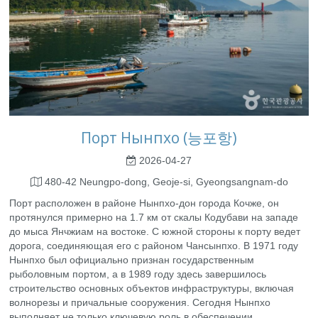
Порт Нынпхо (능포항)
2026-04-27
480-42 Neungpo-dong, Geoje-si, Gyeongsangnam-do
Порт расположен в районе Нынпхо-дон города Кочже, он
протянулся примерно на 1.7 км от скалы Кодубави на западе
до мыса Янчжиам на востоке. С южной стороны к порту ведет
дорога, соединяющая его с районом Чансынпхо. В 1971 году
Нынпхо был официально признан государственным
рыболовным портом, а в 1989 году здесь завершилось
строительство основных объектов инфраструктуры, включая
волнорезы и причальные сооружения. Сегодня Нынпхо
выполняет не только ключевую роль в обеспечении