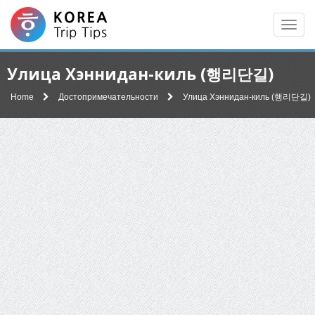
Men
Улица Хэннидан-киль (행리단길)
Home
Достопримечательности
Улица Хэннидан-киль (행리단길)