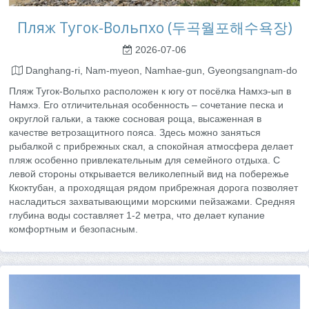
Пляж Тугок-Вольпхо (두곡월포해수욕장)
2026-07-06
Danghang-ri, Nam-myeon, Namhae-gun, Gyeongsangnam-do
Пляж Тугок-Вольпхо расположен к югу от посёлка Намхэ-ып в
Намхэ. Его отличительная особенность – сочетание песка и
округлой гальки, а также сосновая роща, высаженная в
качестве ветрозащитного пояса. Здесь можно заняться
рыбалкой с прибрежных скал, а спокойная атмосфера делает
пляж особенно привлекательным для семейного отдыха. С
левой стороны открывается великолепный вид на побережье
Ккоктубан, а проходящая рядом прибрежная дорога позволяет
насладиться захватывающими морскими пейзажами. Средняя
глубина воды составляет 1-2 метра, что делает купание
комфортным и безопасным.