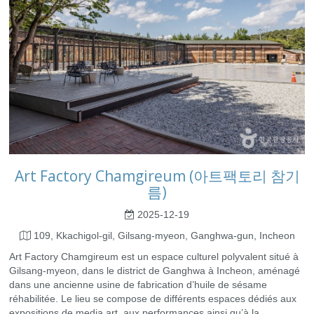
Art Factory Chamgireum (아트팩토리 참기
름)
2025-12-19
109, Kkachigol-gil, Gilsang-myeon, Ganghwa-gun, Incheon
Art Factory Chamgireum est un espace culturel polyvalent situé à
Gilsang-myeon, dans le district de Ganghwa à Incheon, aménagé
dans une ancienne usine de fabrication d’huile de sésame
réhabilitée. Le lieu se compose de différents espaces dédiés aux
expositions de media art, aux performances ainsi qu’à la