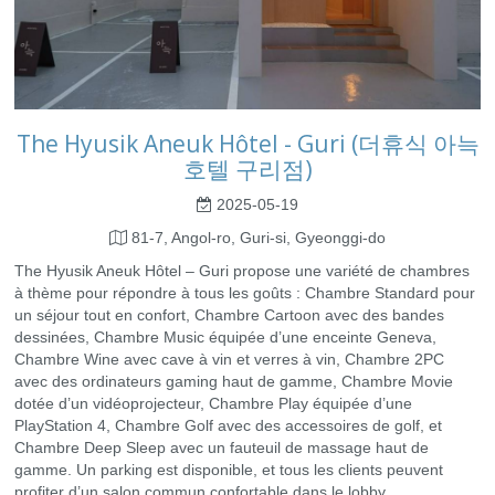
The Hyusik Aneuk Hôtel - Guri (더휴식 아늑
호텔 구리점)
2025-05-19
81-7, Angol-ro, Guri-si, Gyeonggi-do
The Hyusik Aneuk Hôtel – Guri propose une variété de chambres
à thème pour répondre à tous les goûts : Chambre Standard pour
un séjour tout en confort, Chambre Cartoon avec des bandes
dessinées, Chambre Music équipée d’une enceinte Geneva,
Chambre Wine avec cave à vin et verres à vin, Chambre 2PC
avec des ordinateurs gaming haut de gamme, Chambre Movie
dotée d’un vidéoprojecteur, Chambre Play équipée d’une
PlayStation 4, Chambre Golf avec des accessoires de golf, et
Chambre Deep Sleep avec un fauteuil de massage haut de
gamme. Un parking est disponible, et tous les clients peuvent
profiter d’un salon commun confortable dans le lobby.