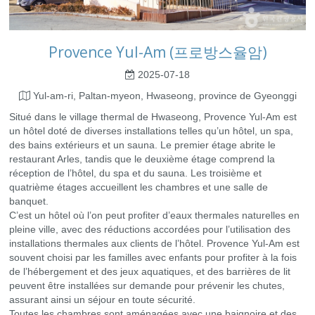
Provence Yul-Am (프로방스율암)
2025-07-18
Yul-am-ri, Paltan-myeon, Hwaseong, province de Gyeonggi
Situé dans le village thermal de Hwaseong, Provence Yul-Am est
un hôtel doté de diverses installations telles qu’un hôtel, un spa,
des bains extérieurs et un sauna. Le premier étage abrite le
restaurant Arles, tandis que le deuxième étage comprend la
réception de l’hôtel, du spa et du sauna. Les troisième et
quatrième étages accueillent les chambres et une salle de
banquet.
C’est un hôtel où l’on peut profiter d’eaux thermales naturelles en
pleine ville, avec des réductions accordées pour l’utilisation des
installations thermales aux clients de l’hôtel. Provence Yul-Am est
souvent choisi par les familles avec enfants pour profiter à la fois
de l’hébergement et des jeux aquatiques, et des barrières de lit
peuvent être installées sur demande pour prévenir les chutes,
assurant ainsi un séjour en toute sécurité.
Toutes les chambres sont aménagées avec une baignoire et des