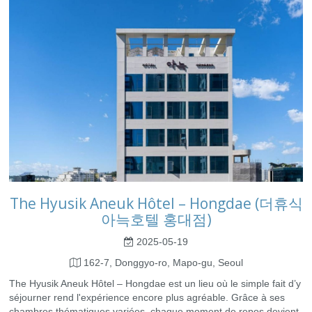
The Hyusik Aneuk Hôtel – Hongdae (더휴식
아늑호텔 홍대점)
2025-05-19
162-7, Donggyo-ro, Mapo-gu, Seoul
The Hyusik Aneuk Hôtel – Hongdae est un lieu où le simple fait d’y
séjourner rend l'expérience encore plus agréable. Grâce à ses
chambres thématiques variées, chaque moment de repos devient