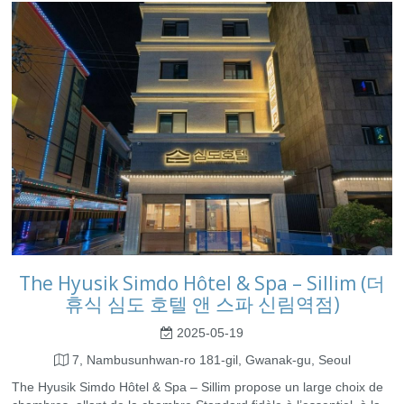
The Hyusik Simdo Hôtel & Spa – Sillim (더
휴식 심도 호텔 앤 스파 신림역점)
2025-05-19
7, Nambusunhwan-ro 181-gil, Gwanak-gu, Seoul
The Hyusik Simdo Hôtel & Spa – Sillim propose un large choix de