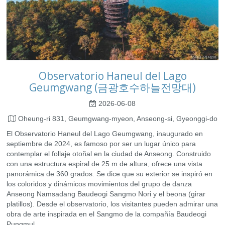
Observatorio Haneul del Lago
Geumgwang (금광호수하늘전망대)
2026-06-08
Oheung-ri 831, Geumgwang-myeon, Anseong-si, Gyeonggi-do
El Observatorio Haneul del Lago Geumgwang, inaugurado en
septiembre de 2024, es famoso por ser un lugar único para
contemplar el follaje otoñal en la ciudad de Anseong. Construido
con una estructura espiral de 25 m de altura, ofrece una vista
panorámica de 360 ​​grados. Se dice que su exterior se inspiró en
los coloridos y dinámicos movimientos del grupo de danza
Anseong Namsadang Baudeogi Sangmo Nori y el beona (girar
platillos). Desde el observatorio, los visitantes pueden admirar una
obra de arte inspirada en el Sangmo de la compañía Baudeogi
Pungmul.