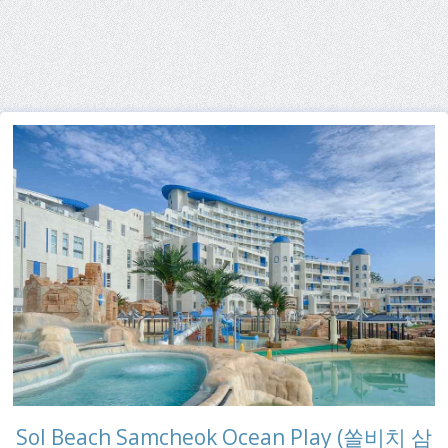
Sol Beach Samcheok Ocean Play (쏠비치 삼