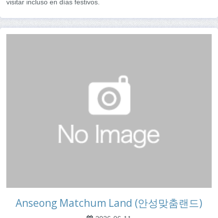
visitar incluso en días festivos.
Anseong Matchum Land (안성맞춤랜드)