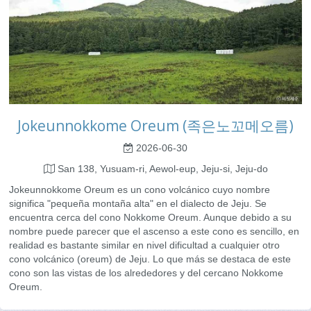
Jokeunnokkome Oreum (족은노꼬메오름)
2026-06-30
San 138, Yusuam-ri, Aewol-eup, Jeju-si, Jeju-do
Jokeunnokkome Oreum es un cono volcánico cuyo nombre
significa "pequeña montaña alta" en el dialecto de Jeju. Se
encuentra cerca del cono Nokkome Oreum. Aunque debido a su
nombre puede parecer que el ascenso a este cono es sencillo, en
realidad es bastante similar en nivel dificultad a cualquier otro
cono volcánico (oreum) de Jeju. Lo que más se destaca de este
cono son las vistas de los alrededores y del cercano Nokkome
Oreum.