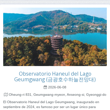
Observatorio Haneul del Lago
Geumgwang (금광호수하늘전망대)
2026-06-08
Oheung-ri 831, Geumgwang-myeon, Anseong-si, Gyeonggi-do
El Observatorio Haneul del Lago Geumgwang, inaugurado en
septiembre de 2024, es famoso por ser un lugar único para