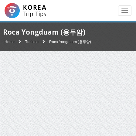
Men
Roca Yongduam (용두암)
Home
Turismo
Roca Yongduam (용두암)