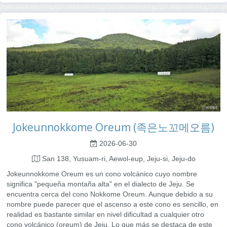
Jokeunnokkome Oreum (족은노꼬메오름)
2026-06-30
San 138, Yusuam-ri, Aewol-eup, Jeju-si, Jeju-do
Jokeunnokkome Oreum es un cono volcánico cuyo nombre
significa "pequeña montaña alta" en el dialecto de Jeju. Se
encuentra cerca del cono Nokkome Oreum. Aunque debido a su
nombre puede parecer que el ascenso a este cono es sencillo, en
realidad es bastante similar en nivel dificultad a cualquier otro
cono volcánico (oreum) de Jeju. Lo que más se destaca de este