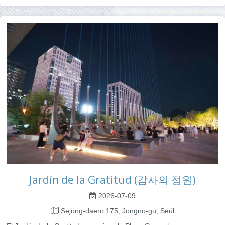
Jardín de la Gratitud (감사의 정원)
2026-07-09
Sejong-daero 175, Jongno-gu, Seúl