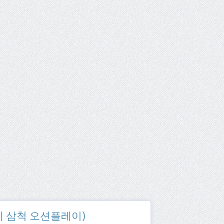
(쏠비치 삼척 오션플레이)