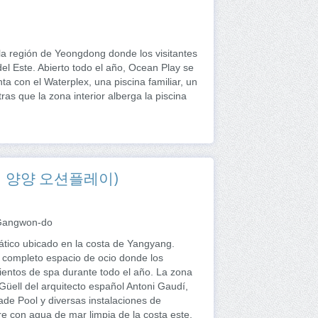
a región de Yeongdong donde los visitantes
del Este. Abierto todo el año, Ocean Play se
nta con el Waterplex, una piscina familiar, un
ras que la zona interior alberga la piscina
(쏠비치 양양 오션플레이)
 Gangwon-do
tico ubicado en la costa de Yangyang.
un completo espacio de ocio donde los
mientos de spa durante todo el año. La zona
 Güell del arquitecto español Antoni Gaudí,
ade Pool y diversas instalaciones de
e con agua de mar limpia de la costa este,