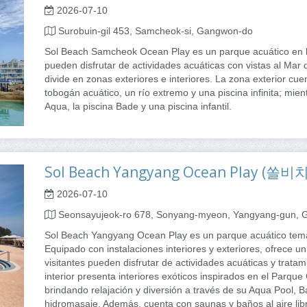
2026-07-10
Surobuin-gil 453, Samcheok-si, Gangwon-do
Sol Beach Samcheok Ocean Play es un parque acuático en l
pueden disfrutar de actividades acuáticas con vistas al Mar 
divide en zonas exteriores e interiores. La zona exterior cue
tobogán acuático, un río extremo y una piscina infinita; mient
Aqua, la piscina Bade y una piscina infantil.
Sol Beach Yangyang Ocean Play 
2026-07-10
Seonsayujeok-ro 678, Sonyang-myeon, Yangyang-gun,
Sol Beach Yangyang Ocean Play es un parque acuático temá
Equipado con instalaciones interiores y exteriores, ofrece 
visitantes pueden disfrutar de actividades acuáticas y trata
interior presenta interiores exóticos inspirados en el Parque
brindando relajación y diversión a través de su Aqua Pool, B
hidromasaje. Además, cuenta con saunas y baños al aire libr