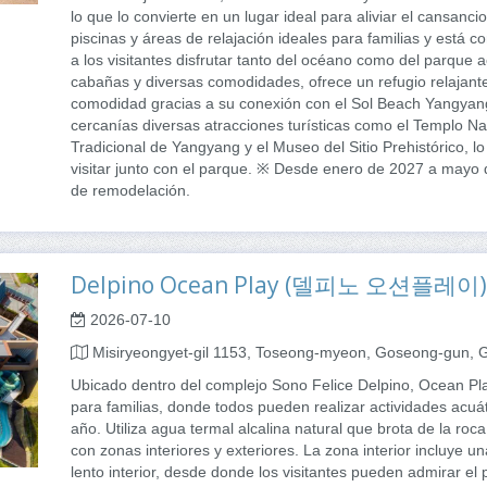
lo que lo convierte en un lugar ideal para aliviar el cansanci
piscinas y áreas de relajación ideales para familias y está 
a los visitantes disfrutar tanto del océano como del parque
cabañas y diversas comodidades, ofrece un refugio relajant
comodidad gracias a su conexión con el Sol Beach Yangyang
cercanías diversas atracciones turísticas como el Templo N
Tradicional de Yangyang y el Museo del Sitio Prehistórico, l
visitar junto con el parque. ※ Desde enero de 2027 a mayo 
de remodelación.
Delpino Ocean Play (델피노 오션플레이)
2026-07-10
Misiryeongyet-gil 1153, Toseong-myeon, Goseong-gun,
Ubicado dentro del complejo Sono Felice Delpino, Ocean Pla
para familias, donde todos pueden realizar actividades acuát
año. Utiliza agua termal alcalina natural que brota de la r
con zonas interiores y exteriores. La zona interior incluye una 
lento interior, desde donde los visitantes pueden admirar el 