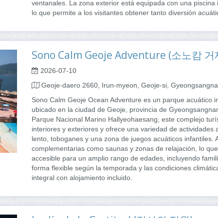
ventanales. La zona exterior está equipada con una piscina inf
lo que permite a los visitantes obtener tanto diversión acuát
Sono Calm Geoje Adventure (소노
2026-07-10
Geoje-daero 2660, Irun-myeon, Geoje-si, Gyeongsangn
Sono Calm Geoje Ocean Adventure es un parque acuático integ
ubicado en la ciudad de Geoje, provincia de Gyeongsangnam
Parque Nacional Marino Hallyeohaesang, este complejo turí
interiores y exteriores y ofrece una variedad de actividades 
lento, toboganes y una zona de juegos acuáticos infantiles.
complementarias como saunas y zonas de relajación, lo que l
accesible para un amplio rango de edades, incluyendo famili
forma flexible según la temporada y las condiciones climátic
integral con alojamiento incluido.