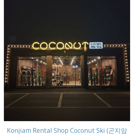
Konjiam Rental Shop Coconut Ski (곤지암