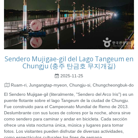
Sendero Mujigae-gil del Lago Tangeum en
Chungju (충주 탄금호 무지개길)
2025-11-25
Ruam-ri, Jungangtap-myeon, Chungju-si, Chungcheongbuk-do
El Sendero Mujigae-gil (literalmente, "Sendero del Arco Iris") es un
puente flotante sobre el lago Tangeum de la ciudad de Chungju.
Fue construido para el Campeonato Mundial de Remo de 2013.
Deslumbrante con sus luces de colores por la noche, ahora sirve
como sendero para caminar y andar en bicicleta. Cada sección
ofrece una vista nocturna única, música y lugares para tomar
fotos. Los visitantes pueden disfrutar de diversas actividades,
como espectáculos culturales los fines de semana.