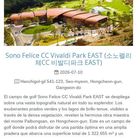
Sono Felice CC Vivaldi Park EAST (소노펠리
체CC 비발디파크 EAST)
2026-07-10
Hanchigol-gil 541-123, Seo-myeon, Hongcheon-gun,
Gangwon-do
El campo de golf Sono Felice CC Vivaldi Park EAST se despliega
sobre una vasta topografía natural en todo su esplendor. Los
exuberantes prados verdes y los lagos de brillo tenue, visibles a
través de la densa vegetación, revelan la hermosa obra maestra
del monte Palbongsan, en Hongcheon-gun. Este es un campo de
golf donde podrá disfrutar de una partida óptima en una amplia
pradera que abarca una superficie total de 1.322.655 m³ y un