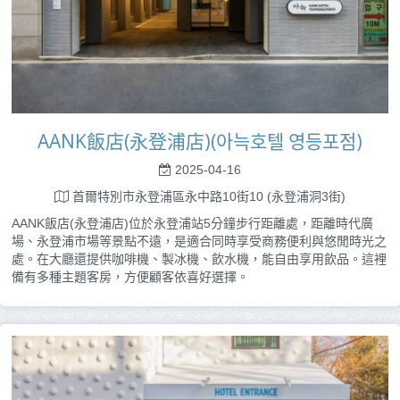
AANK飯店(永登浦店)(아늑호텔 영등포점)
2025-04-16
首爾特別市永登浦區永中路10街10 (永登浦洞3街)
AANK飯店(永登浦店)位於永登浦站5分鐘步行距離處，距離時代廣
場、永登浦市場等景點不遠，是適合同時享受商務便利與悠閒時光之
處。在大廳還提供咖啡機、製冰機、飲水機，能自由享用飲品。這裡
備有多種主題客房，方便顧客依喜好選擇。