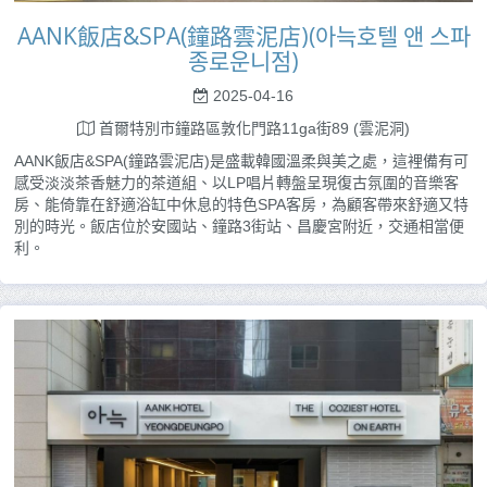
AANK飯店&SPA(鐘路雲泥店)(아늑호텔 앤 스파
종로운니점)
2025-04-16
首爾特別市鐘路區敦化門路11ga街89 (雲泥洞)
AANK飯店&SPA(鐘路雲泥店)是盛載韓國溫柔與美之處，這裡備有可
感受淡淡茶香魅力的茶道組、以LP唱片轉盤呈現復古氛圍的音樂客
房、能倚靠在舒適浴缸中休息的特色SPA客房，為顧客帶來舒適又特
別的時光。飯店位於安國站、鐘路3街站、昌慶宮附近，交通相當便
利。