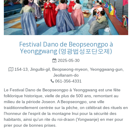
Festival Dano de Beopseongpo à
Yeonggwang (영광법성포단오제)
2025-05-30
154-13, Jingulbi-gil, Beopseong-myeon, Yeonggwang-gun,
Jeollanam-do
061-356-4331
Le Festival Dano de Beopseongpo à Yeonggwang est une fête
folklorique historique, vielle de plus de 500 ans, remontant au
milieu de la période Joseon. A Beopseongpo, une ville
traiditionnellement centrée sur la pêche, on célébrait des rituels en
l'honneur de l'esprit de la montagne lnui pour la sécurité des
habitants, ainsi qu'un rite du roi-draon (Yongwanje) en mer pour
prier pour de bonnes prises.