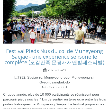
Festival Pieds Nus du col de Mungyeong
Saejae - une expérience sensorielle
complète (오감만족 문경새재맨발페스티벌)
2025-05-28
932, Saejae-ro, Mungyeong-eup, Mungyeong-si,
Gyeongsangbuk-do
053-755-5881
Chaque année, plus de 10 000 participants se réunissent pour
parcourir pieds nus les 7 km de sentier en terre ocre entre les trois
portes historiques de Mungyeong Saejae. Le festival propose des
concerts d'artistes populaires ainsi que de nombreux jeux