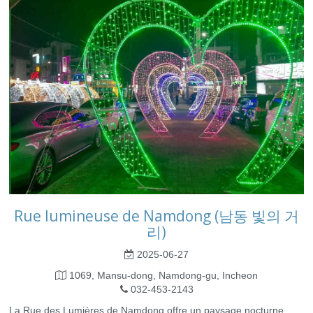
Rue lumineuse de Namdong (남동 빛의 거
리)
2025-06-27
1069, Mansu-dong, Namdong-gu, Incheon
032-453-2143
La Rue des Lumières de Namdong offre un paysage nocturne