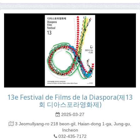
13e Festival de Films de la Diaspora(제13
회 디아스포라영화제)
2025-03-27
3 Jeomullyang-ro 218 beon-gil, Haian-dong 1-ga, Jung-gu,
Incheon
032-435-7172