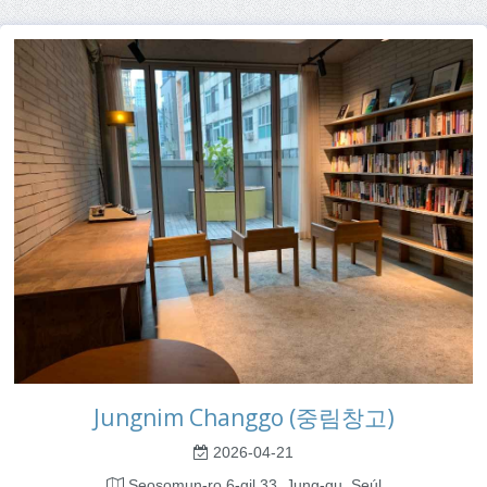
Jungnim Changgo (중림창고)
2026-04-21
Seosomun-ro 6-gil 33, Jung-gu, Seúl