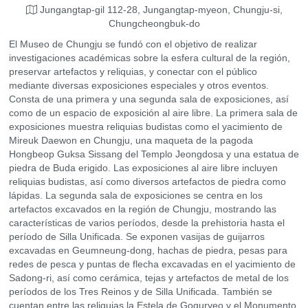
Jungangtap-gil 112-28, Jungangtap-myeon, Chungju-si,
Chungcheongbuk-do
El Museo de Chungju se fundó con el objetivo de realizar
investigaciones académicas sobre la esfera cultural de la región,
preservar artefactos y reliquias, y conectar con el público
mediante diversas exposiciones especiales y otros eventos.
Consta de una primera y una segunda sala de exposiciones, así
como de un espacio de exposición al aire libre. La primera sala de
exposiciones muestra reliquias budistas como el yacimiento de
Mireuk Daewon en Chungju, una maqueta de la pagoda
Hongbeop Guksa Sissang del Templo Jeongdosa y una estatua de
piedra de Buda erigido. Las exposiciones al aire libre incluyen
reliquias budistas, así como diversos artefactos de piedra como
lápidas. La segunda sala de exposiciones se centra en los
artefactos excavados en la región de Chungju, mostrando las
características de varios períodos, desde la prehistoria hasta el
período de Silla Unificada. Se exponen vasijas de guijarros
excavadas en Geumneung-dong, hachas de piedra, pesas para
redes de pesca y puntas de flecha excavadas en el yacimiento de
Sadong-ri, así como cerámica, tejas y artefactos de metal de los
períodos de los Tres Reinos y de Silla Unificada. También se
cuentan entre las reliquias la Estela de Goguryeo y el Monumento