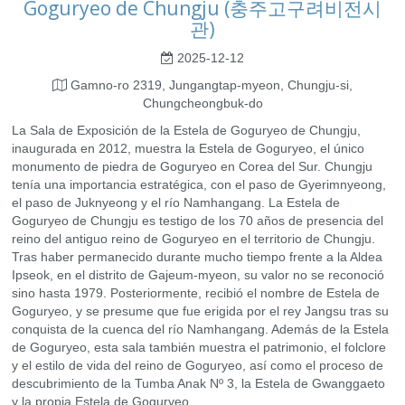
Goguryeo de Chungju (충주고구려비전시
관)
2025-12-12
Gamno-ro 2319, Jungangtap-myeon, Chungju-si,
Chungcheongbuk-do
La Sala de Exposición de la Estela de Goguryeo de Chungju,
inaugurada en 2012, muestra la Estela de Goguryeo, el único
monumento de piedra de Goguryeo en Corea del Sur. Chungju
tenía una importancia estratégica, con el paso de Gyerimnyeong,
el paso de Juknyeong y el río Namhangang. La Estela de
Goguryeo de Chungju es testigo de los 70 años de presencia del
reino del antiguo reino de Goguryeo en el territorio de Chungju.
Tras haber permanecido durante mucho tiempo frente a la Aldea
Ipseok, en el distrito de Gajeum-myeon, su valor no se reconoció
sino hasta 1979. Posteriormente, recibió el nombre de Estela de
Goguryeo, y se presume que fue erigida por el rey Jangsu tras su
conquista de la cuenca del río Namhangang. Además de la Estela
de Goguryeo, esta sala también muestra el patrimonio, el folclore
y el estilo de vida del reino de Goguryeo, así como el proceso de
descubrimiento de la Tumba Anak Nº 3, la Estela de Gwanggaeto
y la propia Estela de Goguryeo.