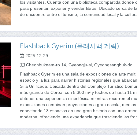
los visitantes. Cuenta con una biblioteca compartida donde
para presentar, exponer y vender libros. Ubicado cerca de l
de encuentro entre el turismo, la comunidad local y la cultur
Flashback Gyerim (플래시백 계림)
2025-12-29
Cheonbuknam-ro 14, Gyeongju-si, Gyeongsangbuk-do
Flashback Gyerim es una sala de exposiciones de arte multime
espacio y la luz para narrar historias regionales que abarcan
Silla Unificada. Ubicada dentro del Complejo Turístico Bomu
más grande de Corea, con 5.300 m² y techos de hasta 11 m de
obtener una experiencia sinestésica mientras recorren el mu
exposiciones combinan proyecciones a gran escala, medios d
conectando 13 espacios en una gran historia con una armoni
moderna, ofreciendo una experiencia que trasciende las fro