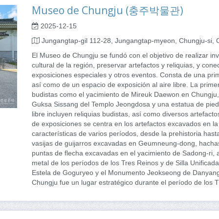
Museo de Chungju (충주박물관)
2025-12-15
Jungangtap-gil 112-28, Jungangtap-myeon, Chungju-si,
El Museo de Chungju se fundó con el objetivo de realizar in
cultural de la región, preservar artefactos y reliquias, y con
exposiciones especiales y otros eventos. Consta de una pri
así como de un espacio de exposición al aire libre. La prime
budistas como el yacimiento de Mireuk Daewon en Chungj
Guksa Sissang del Templo Jeongdosa y una estatua de piedra
libre incluyen reliquias budistas, así como diversos artefac
de exposiciones se centra en los artefactos excavados en l
características de varios períodos, desde la prehistoria hast
vasijas de guijarros excavadas en Geumneung-dong, hachas
puntas de flecha excavadas en el yacimiento de Sadong-ri, a
metal de los períodos de los Tres Reinos y de Silla Unificada
Estela de Goguryeo y el Monumento Jeokseong de Danyang,
Chungju fue un lugar estratégico durante el período de los 