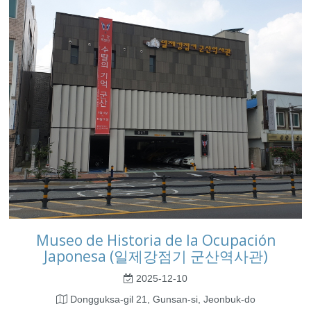
Museo de Historia de la Ocupación
Japonesa (일제강점기 군산역사관)
2025-12-10
Dongguksa-gil 21, Gunsan-si, Jeonbuk-do