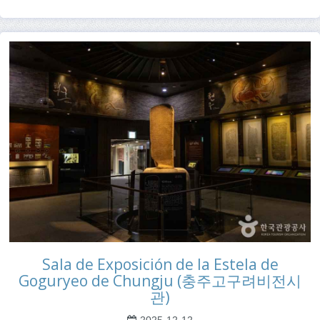
Sala de Exposición de la Estela de
Goguryeo de Chungju (충주고구려비전시
관)