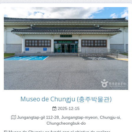
Museo de Chungju (충주박물관)
2025-12-15
Jungangtap-gil 112-28, Jungangtap-myeon, Chungju-si,
Chungcheongbuk-do
El Museo de Chungju se fundó con el objetivo de realizar