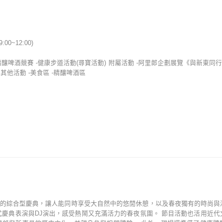
9:00~12:00)
大賽 -精釀啤酒競賽 -健康步道活動(尋寶活動) 附屬活動 -阿里郎企劃展覽《與新東同
其他活動 -美食區 -精釀啤酒區
動的綜合型慶典，讓人能同時享受大自然中的悠閒休憩，以及春夜獨有的時尚與
慶典表演與DJ演出，感受熱鬧又充滿活力的春夜氛圍。 節目活動也活用近