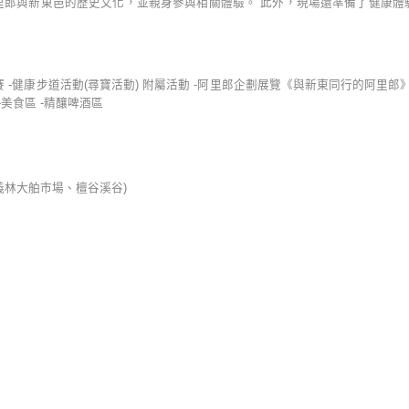
里郎與新東邑的歷史文化，並親身參與相關體驗。 此外，現場還準備了健康體
酒競賽 -健康步道活動(尋寶活動) 附屬活動 -阿里郎企劃展覽《與新東同行的阿里郎》
美食區 -精釀啤酒區
義林大舶市場、檀谷溪谷)