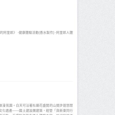
行的阿里郎》 -健康體驗活動(香水製作) -阿里郎人體
浪漫氛圍。白天可沿著杜鵑花盛開的山間步道悠閒
代文化遺產——國土建設團建築，經營「與新東同行