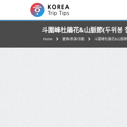
斗圍峰杜鵑花&山脈節(두위봉 
Home
慶典/表演/活動
斗圍峰杜鵑花&山脈節(