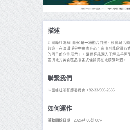
描述
斗圍峰杜鵑&山脈節是一場融合自然、飲食與活
散策，在清澈溪谷中療癒身心；夜晚則能欣賞各式
的阿里郎企劃展示」，讓遊客能深入了解旌善阿
區與地方美食區品嚐各式佳餚與在地精釀啤酒。
聯繫我們
斗圍峰杜鵑花節委員會 +82-33-560-2635
如何運作
活動開始日期
: 2026년 05월 08일