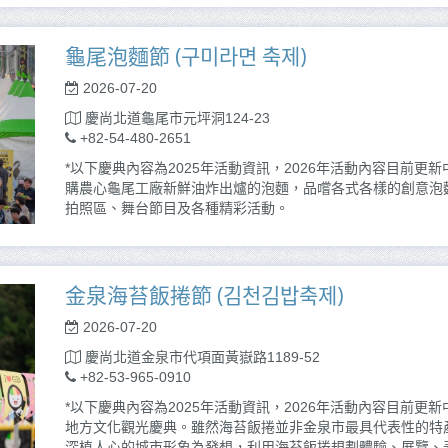
龜尾泡麵節 (구미라면 축제)
2026-07-20
慶尚北道龜尾市元坪洞124-23
+82-54-480-2651
*以下慶典內容為2025年活動資訊，2026年活動內容目前更
購農心龜尾工廠新鮮油炸出爐的泡麵，品嚐各式各樣的創意泡
拍照區、舞台節目及各種精彩活動。
金泉海苔飯捲節 (김천김밥축제)
2026-07-20
慶尚北道金泉市代項面黃嶽路1189-52
+82-53-965-0910
*以下慶典內容為2025年活動資訊，2026年活動內容目前更
地方文化觀光慶典。雖然海苔飯捲並非金泉市最具代表性的特
深植人心的城市形象為發想，利用海苔飯捲規劃體驗、展覽、