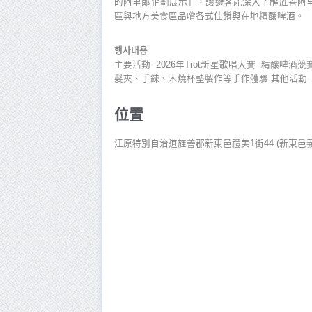
的阿里郎企劃展示」，讓遊客能深入了解旌善阿
區與地方美食區品嚐各式佳餚與在地精釀啤酒。
행사내용
主要活動 -2026年Trot新星歌唱大賽 -精釀啤
髮夾、手鍊、木燒杯墊製作等手作體驗 其他活動 -
位置
江原特別自治道旌善郡新東邑禮美1街44 (新東邑