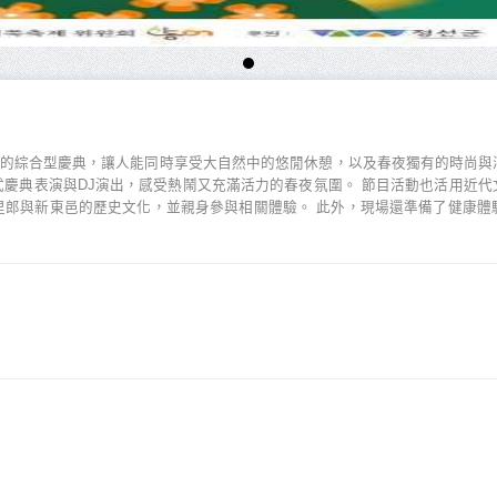
動的綜合型慶典，讓人能同時享受大自然中的悠閒休憩，以及春夜獨有的時尚與
慶典表演與DJ演出，感受熱鬧又充滿活力的春夜氛圍。 節目活動也活用近
里郎與新東邑的歷史文化，並親身參與相關體驗。 此外，現場還準備了健康體