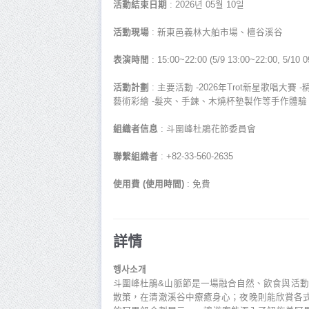
活動結束日期
: 2026년 05월 10일
活動現場
: 新東邑義林大舶市場、檀谷溪谷
表演時間
: 15:00~22:00 (5/9 13:00~22:00, 5/10 0
活動計劃
: 主要活動 -2026年Trot新星歌唱
藝術彩繪 -髮夾、手鍊、木燒杯墊製作等手作體驗 
組織者信息
: 斗圍峰杜鵑花節委員會
聯繫組織者
: +82-33-560-2635
使用費 (使用時間)
: 免費
詳情
행사소개
斗圍峰杜鵑&山脈節是一場融合自然、飲食與活
散策，在清澈溪谷中療癒身心；夜晚則能欣賞各式