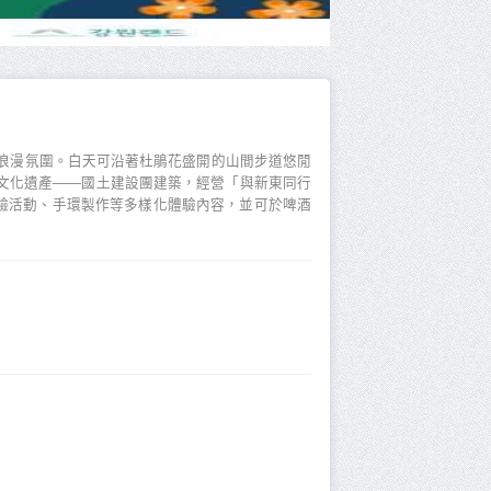
浪漫氛圍。白天可沿著杜鵑花盛開的山間步道悠閒
代文化遺產——國土建設團建築，經營「與新東同行
驗活動、手環製作等多樣化體驗內容，並可於啤酒