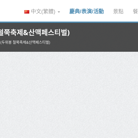
中文(繁體)
慶典/表演/活動
景點
餐
철쭉축제&산맥페스티벌)
두위봉 철쭉축제&산맥페스티벌)