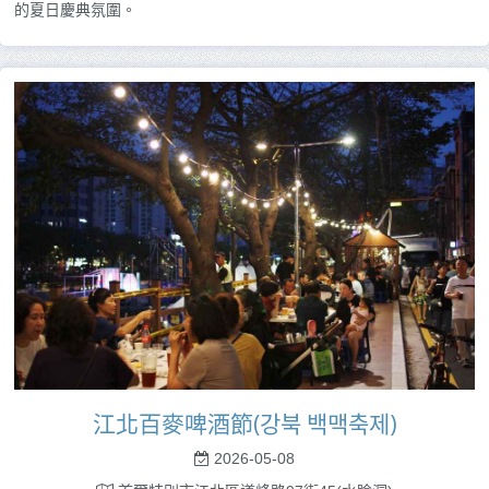
的夏日慶典氛圍。
江北百麥啤酒節(강북 백맥축제)
2026-05-08