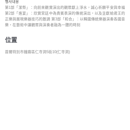
행사내용
第1部「潔祭」：向前來觀賞演出的觀眾獻上淨水，誠心祈願平安與幸福
第2部「進宴」：欣賞宮廷中為貴賓表演的傳統演出，以及呈獻給君王的
正樂與展現樂器技巧的散調 第3部「和合」：以韓國傳統樂器演奏各國音
樂，在藝術中讓觀眾與演奏者融為一體的時刻
位置
首爾特別市鐘路區仁寺洞5街10(仁寺洞)