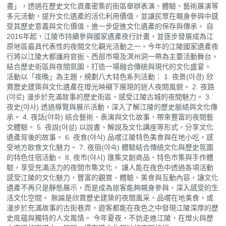
畫」，透過在歷史文化資產密集的街區舉辦表演、體驗、藝術展演等
多元活動，提升文化遺產的活化利用價值，並讓民眾在親身參與中感
受其歷史意義與文化價值，進一步促進文化遺產的保存與傳承。 自
2016年起，江陵市持續參與國家遺產夜行計畫，並逐步發展成為江
原地區最具代表性的夜間文化觀光活動之一。今年的江陵國家遺產夜
行將以江陵大都護府官衙、西部市場及溟州洞一帶為主要活動舞台，
結合歷史街區與夜間氛圍，打造一場融合傳統與現代的文化盛宴。
活動以「夜晚」為主題，規劃八大特色系列活動： 1. 夜景(야경) 欣
賞歷史建築與文化遺產在燈光映襯下展現的迷人夜間風貌。 2. 夜路
(야로) 漫步於充滿故事的歷史街區，感受江陵古城的夜間魅力。 3.
夜史(야사) 透過導覽與展示活動，深入了解江陵的歷史脈絡與文化傳
承。 4. 夜話(야화) 結合藝術、表演與文化故事，帶來豐富的夜間藝
文體驗。 5. 夜說(야설) 以說書、解說及文化講座等形式，分享文化
遺產背後的故事。 6. 夜食(야식) 品嚐江陵特色美食與在地小吃，感
受地方飲食文化魅力。 7. 夜宿(야숙) 體驗結合傳統文化與歷史氛圍
的特色住宿活動。 8. 夜市(야시) 匯集文創商品、特色市集與手作體
驗，享受充滿活力的夜間市集文化。 讓人能在夜色中透過各項活動
感受江陵的文化魅力，豐富的觀賞、體驗、美食與互動內容，讓文化
遺產不再只是靜態展示，而是成為旅客能夠親身參與、深入感受的生
活文化空間。 無論是欣賞歷史建築的夜間風采、品嚐在地美食，或
漫步於充滿故事的古街巷弄，遊客都能在夜色之中發現江陵深厚的歷
史底蘊與獨特的人文風情。 今年夏夜，不妨走進江陵，在燈火與歷