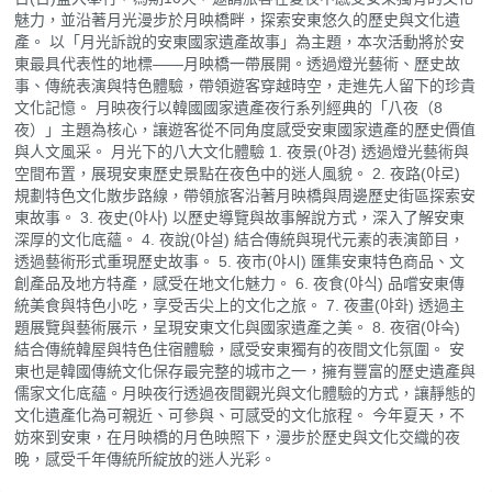
魅力，並沿著月光漫步於月映橋畔，探索安東悠久的歷史與文化遺
產。 以「月光訴說的安東國家遺產故事」為主題，本次活動將於安
東最具代表性的地標——月映橋一帶展開。透過燈光藝術、歷史故
事、傳統表演與特色體驗，帶領遊客穿越時空，走進先人留下的珍貴
文化記憶。 月映夜行以韓國國家遺產夜行系列經典的「八夜（8
夜）」主題為核心，讓遊客從不同角度感受安東國家遺產的歷史價值
與人文風采。 月光下的八大文化體驗 1. 夜景(야경) 透過燈光藝術與
空間布置，展現安東歷史景點在夜色中的迷人風貌。 2. 夜路(야로)
規劃特色文化散步路線，帶領旅客沿著月映橋與周邊歷史街區探索安
東故事。 3. 夜史(야사) 以歷史導覽與故事解說方式，深入了解安東
深厚的文化底蘊。 4. 夜說(야설) 結合傳統與現代元素的表演節目，
透過藝術形式重現歷史故事。 5. 夜市(야시) 匯集安東特色商品、文
創產品及地方特產，感受在地文化魅力。 6. 夜食(야식) 品嚐安東傳
統美食與特色小吃，享受舌尖上的文化之旅。 7. 夜畫(야화) 透過主
題展覽與藝術展示，呈現安東文化與國家遺產之美。 8. 夜宿(야숙)
結合傳統韓屋與特色住宿體驗，感受安東獨有的夜間文化氛圍。 安
東也是韓國傳統文化保存最完整的城市之一，擁有豐富的歷史遺產與
儒家文化底蘊。月映夜行透過夜間觀光與文化體驗的方式，讓靜態的
文化遺產化為可親近、可參與、可感受的文化旅程。 今年夏天，不
妨來到安東，在月映橋的月色映照下，漫步於歷史與文化交織的夜
晚，感受千年傳統所綻放的迷人光彩。