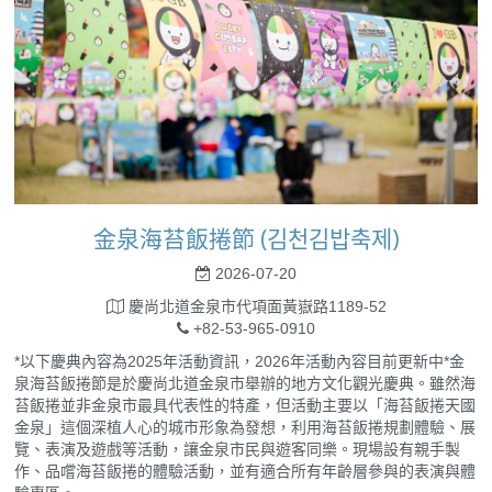
金泉海苔飯捲節 (김천김밥축제)
2026-07-20
慶尚北道金泉市代項面黃嶽路1189-52
+82-53-965-0910
*以下慶典內容為2025年活動資訊，2026年活動內容目前更新中*金
泉海苔飯捲節是於慶尚北道金泉市舉辦的地方文化觀光慶典。雖然海
苔飯捲並非金泉市最具代表性的特產，但活動主要以「海苔飯捲天國
金泉」這個深植人心的城市形象為發想，利用海苔飯捲規劃體驗、展
覽、表演及遊戲等活動，讓金泉市民與遊客同樂。現場設有親手製
作、品嚐海苔飯捲的體驗活動，並有適合所有年齡層參與的表演與體