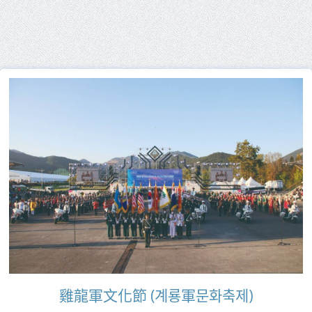
雞龍軍文化節 (계룡軍문화축제)