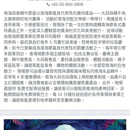
+82-55-860-3908
南海蒜香韓牛節是以南海郡最具代表性的農特產品——大蒜與韓牛為
主題舉辦的地方慶典。 活動於南海流配文學館一帶舉行，周邊設有 5
座停車場，方便遊客前往。現場除了能一次欣賞與選購南海郡各式農
特產品之外，也能深入體驗當地農漁村文化與美食魅力。 這項活動
由南海郡農漁業從業者共同籌辦，無論是當地居民或外地旅客都能一
同參與。最初源自於每年 5 月農忙結束後，慰勞居民辛勞的社區慶
典，如今已發展成為南海郡最具代表性的節慶活動之一，每年吸引眾
多遊客到訪。 會場規劃多個主題區域，包括主舞台區、慶典主題
館、韓牛販售區、大蒜販售區、農特產品販售區、體驗活動區、親子
家庭區等。讓遊客能從美食、購物到體驗活動，一次感受南海的在地
魅力。 現場更可品嚐以優質肉質與濃郁風味聞名的南海名品韓牛，
並享有 8 折優惠價格。南海大蒜也採價格上限制販售制度，由農戶自
主訂價銷售，讓消費者能以合理價格購買優質農產品。 此外，現場
還提供 免費宅配寄送服務，讓旅客可以輕鬆把南海特產帶回家。 活
動期間設有免費接駁巴士，每 15 分鐘往返巡迴於各停車場與會場之
間，讓遊客能更便利地參觀與享受慶典活動。