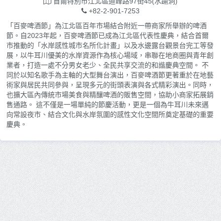
首爾特別市江北區道峰路97街45(水踰洞)
+82-2-901-7253
「百麥啤酒節」為江北區百年市場結合附近一帶商家所舉辦的啤酒
節。自2023年起，百麥啤酒節已成為江北區代表性慶典，結合首爾
市推動的「水岸感性城市名所化計畫」以及水邊露台觀景台完工等發
展，以牛耳川優美的水岸資源作為核心場域，串聯在地商圈與青年創
業者，打造一處不分男女老少、全民共享交流的和諧慶典空間。 不
同於以知名歌手為主軸的大型舞台演出，百麥啤酒節更著重於在地藝
術家與居民共同參與，呈現多元的街頭表演與各式精彩演出。同時，
也擴大區內傳統市場美食與精釀啤酒的販售空間，協助小商家拓展銷
售通路。 這不僅是一場單純的節慶活動，更是一個為牛耳川未來邁
向常設夜市、結合文化與水岸氛圍的感性文化空間所奠定基礎的重要
慶典。