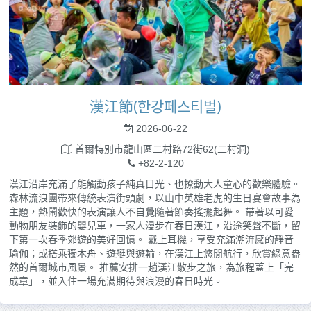
漢江節(한강페스티벌)
2026-06-22
首爾特別市龍山區二村路72街62(二村洞)
+82-2-120
漢江沿岸充滿了能觸動孩子純真目光、也撩動大人童心的歡樂體驗。
森林流浪團帶來傳統表演街頭劇，以山中英雄老虎的生日宴會故事為
主題，熱鬧歡快的表演讓人不自覺隨著節奏搖擺起舞。 帶著以可愛
動物朋友裝飾的嬰兒車，一家人漫步在春日漢江，沿途笑聲不斷，留
下第一次春季郊遊的美好回憶。 戴上耳機，享受充滿潮流感的靜音
瑜伽；或搭乘獨木舟、遊艇與遊輪，在漢江上悠閒航行，欣賞綠意盎
然的首爾城市風景。 推薦安排一趟漢江散步之旅，為旅程蓋上「完
成章」，並入住一場充滿期待與浪漫的春日時光。