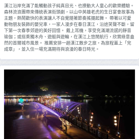
漢江沿岸充滿了能觸動孩子純真目光、也撩動大人童心的歡樂體驗。
森林流浪團帶來傳統表演街頭劇，以山中英雄老虎的生日宴會故事為
主題，熱鬧歡快的表演讓人不自覺隨著節奏搖擺起舞。 帶著以可愛
動物朋友裝飾的嬰兒車，一家人漫步在春日漢江，沿途笑聲不斷，留
下第一次春季郊遊的美好回憶。 戴上耳機，享受充滿潮流感的靜音
瑜伽；或搭乘獨木舟、遊艇與遊輪，在漢江上悠閒航行，欣賞綠意盎
然的首爾城市風景。 推薦安排一趟漢江散步之旅，為旅程蓋上「完
成章」，並入住一場充滿期待與浪漫的春日時光。