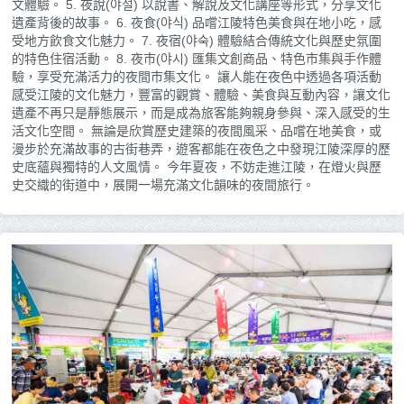
文體驗。 5. 夜說(야설) 以說書、解說及文化講座等形式，分享文化
遺產背後的故事。 6. 夜食(야식) 品嚐江陵特色美食與在地小吃，感
受地方飲食文化魅力。 7. 夜宿(야숙) 體驗結合傳統文化與歷史氛圍
的特色住宿活動。 8. 夜市(야시) 匯集文創商品、特色市集與手作體
驗，享受充滿活力的夜間市集文化。 讓人能在夜色中透過各項活動
感受江陵的文化魅力，豐富的觀賞、體驗、美食與互動內容，讓文化
遺產不再只是靜態展示，而是成為旅客能夠親身參與、深入感受的生
活文化空間。 無論是欣賞歷史建築的夜間風采、品嚐在地美食，或
漫步於充滿故事的古街巷弄，遊客都能在夜色之中發現江陵深厚的歷
史底蘊與獨特的人文風情。 今年夏夜，不妨走進江陵，在燈火與歷
史交織的街道中，展開一場充滿文化韻味的夜間旅行。