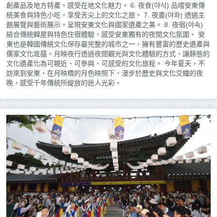
創產品及地方特產，感受在地文化魅力。 6. 夜食(야식) 品嚐安東傳
統美食與特色小吃，享受舌尖上的文化之旅。 7. 夜畫(야화) 透過主
題展覽與藝術展示，呈現安東文化與國家遺產之美。 8. 夜宿(야숙)
結合傳統韓屋與特色住宿體驗，感受安東獨有的夜間文化氛圍。 安
東也是韓國傳統文化保存最完整的城市之一，擁有豐富的歷史遺產與
儒家文化底蘊。月映夜行透過夜間觀光與文化體驗的方式，讓靜態的
文化遺產化為可親近、可參與、可感受的文化旅程。 今年夏天，不
妨來到安東，在月映橋的月色映照下，漫步於歷史與文化交織的夜
晚，感受千年傳統所綻放的迷人光彩。