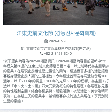
江東史前文化節 (강동선사문화축제)
2026-07-20
首爾特別市江東區奧林匹克路875(岩寺洞)
+82-2-3425-5240
*以下慶典內容為2025年活動資訊，2026年活動內容目前更新中*今
年邁入第30屆的江東史前文化節是首爾市唯一以史前時代為主題舉辦
的慶典，在展現史前遺址歷史價值的同時，透過豐富多樣的活動讓遊
客親身感受史前人類的生活樣貌。今年適逢首爾岩寺洞遺跡發現100
週年，以「6000年的氣息、100年的光輝、30年的迴響」為主題，打
造以「水、火、土、風」四大元素為概念的特色展區。各展區依元素
的特性規劃空間，結合各種展覽、體驗活動、夜間活動、美食及精彩
表演，在為期三天的慶典中，帶領遊客穿梭於過去與現在，享受別開
生面的樂趣。