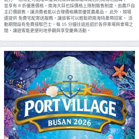
並享有 8 折優惠價格。南海大蒜也採價格上限制販售制度，由農戶自
主訂價銷售，讓消費者能以合理價格購買優質農產品。 此外，現場
還提供 免費宅配寄送服務，讓旅客可以輕鬆把南海特產帶回家。 活
動期間設有免費接駁巴士，每 15 分鐘往返巡迴於各停車場與會場之
間，讓遊客能更便利地參觀與享受慶典活動。