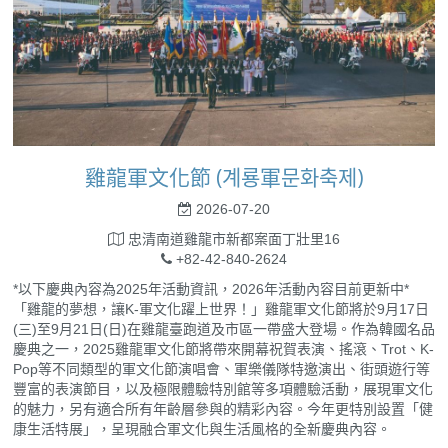
雞龍軍文化節 (계룡軍문화축제)
2026-07-20
忠清南道雞龍市新都案面丁壯里16
+82-42-840-2624
*以下慶典內容為2025年活動資訊，2026年活動內容目前更新中*
「雞龍的夢想，讓K-軍文化躍上世界！」雞龍軍文化節將於9月17日
(三)至9月21日(日)在雞龍臺跑道及市區一帶盛大登場。作為韓國名品
慶典之一，2025雞龍軍文化節將帶來開幕祝賀表演、搖滾、Trot、K-
Pop等不同類型的軍文化節演唱會、軍樂儀隊特邀演出、街頭遊行等
豐富的表演節目，以及極限體驗特別館等多項體驗活動，展現軍文化
的魅力，另有適合所有年齡層參與的精彩內容。今年更特別設置「健
康生活特展」，呈現融合軍文化與生活風格的全新慶典內容。