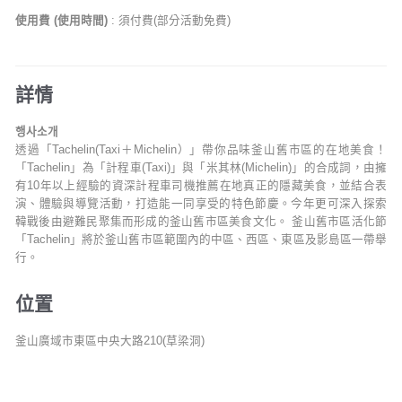
使用費 (使用時間)
: 須付費(部分活動免費)
詳情
행사소개
透過「Tachelin(Taxi＋Michelin）」帶你品味釜山舊市區的在地美食！
「Tachelin」為「計程車(Taxi)」與「米其林(Michelin)」的合成詞，由擁
有10年以上經驗的資深計程車司機推薦在地真正的隱藏美食，並結合表
演、體驗與導覽活動，打造能一同享受的特色節慶。今年更可深入探索
韓戰後由避難民聚集而形成的釜山舊市區美食文化。 釜山舊市區活化節
「Tachelin」將於釜山舊市區範圍內的中區、西區、東區及影島區一帶舉
行。
位置
釜山廣域市東區中央大路210(草梁洞)