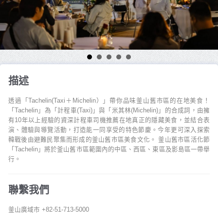
描述
透過「Tachelin(Taxi＋Michelin）」帶你品味釜山舊市區的在地美食！
「Tachelin」為「計程車(Taxi)」與「米其林(Michelin)」的合成詞，由擁
有10年以上經驗的資深計程車司機推薦在地真正的隱藏美食，並結合表
演、體驗與導覽活動，打造能一同享受的特色節慶。今年更可深入探索
韓戰後由避難民聚集而形成的釜山舊市區美食文化。 釜山舊市區活化節
「Tachelin」將於釜山舊市區範圍內的中區、西區、東區及影島區一帶舉
行。
聯繫我們
釜山廣域市 +82-51-713-5000