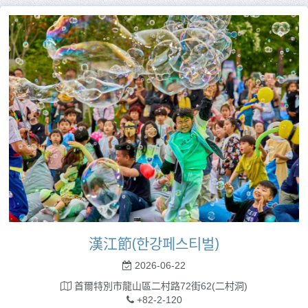
漢江節(한강페스티벌)
2026-06-22
首爾特別市龍山區二村路72街62(二村洞)
+82-2-120