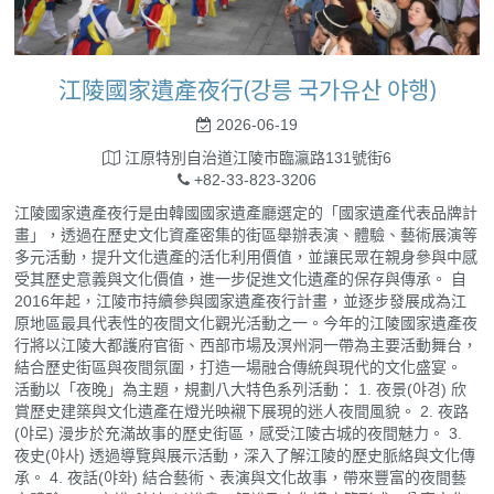
江陵國家遺產夜行(강릉 국가유산 야행)
2026-06-19
江原特別自治道江陵市臨瀛路131號街6
+82-33-823-3206
江陵國家遺產夜行是由韓國國家遺產廳選定的「國家遺產代表品牌計
畫」，透過在歷史文化資產密集的街區舉辦表演、體驗、藝術展演等
多元活動，提升文化遺產的活化利用價值，並讓民眾在親身參與中感
受其歷史意義與文化價值，進一步促進文化遺產的保存與傳承。 自
2016年起，江陵市持續參與國家遺產夜行計畫，並逐步發展成為江
原地區最具代表性的夜間文化觀光活動之一。今年的江陵國家遺產夜
行將以江陵大都護府官衙、西部市場及溟州洞一帶為主要活動舞台，
結合歷史街區與夜間氛圍，打造一場融合傳統與現代的文化盛宴。
活動以「夜晚」為主題，規劃八大特色系列活動： 1. 夜景(야경) 欣
賞歷史建築與文化遺產在燈光映襯下展現的迷人夜間風貌。 2. 夜路
(야로) 漫步於充滿故事的歷史街區，感受江陵古城的夜間魅力。 3.
夜史(야사) 透過導覽與展示活動，深入了解江陵的歷史脈絡與文化傳
承。 4. 夜話(야화) 結合藝術、表演與文化故事，帶來豐富的夜間藝