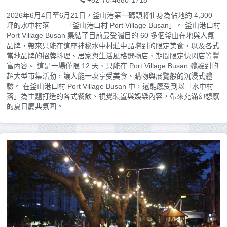
+82-70-4680-1718
2026年6月4日至6月21日，釜山港第一碼頭將化身為佔地約 4,300
坪的水中村落 ——「釜山港口村 Port Village Busan」。 釜山港口村
Port Village Busan 集結了目前最受矚目的 60 多個釜山在地與人氣
品牌，帶來只能在這座神秘水中村莊中品嚐到的限定美食，以及各式
當地品牌的招牌料理、居家與生活風格選物店、期間限定快閃店等豐
富內容。 這是一場僅限 12 天、只能在 Port Village Busan 體驗到的
超大型市集活動，讓人能一次享受美食、購物與展覽般的沉浸式體
驗。 在釜山港口村 Port Village Busan 中，還能感受到以「水中村
落」為主題打造的各式餐飲、視覺裝置與娛樂內容，帶來充滿幻想感
的夏日慶典氛圍。