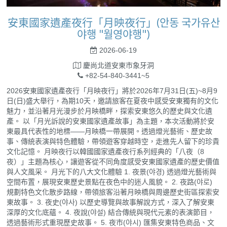
安東國家遺產夜行「月映夜行」(안동 국가유산
야행 "월영야행")
2026-06-19
慶尚北道安東市象牙洞
+82-54-840-3441~5
2026安東國家遺產夜行「月映夜行」將於2026年7月31日(五)~8月9
日(日)盛大舉行，為期10天，邀請旅客在夏夜中感受安東獨有的文化
魅力，並沿著月光漫步於月映橋畔，探索安東悠久的歷史與文化遺
產。 以「月光訴說的安東國家遺產故事」為主題，本次活動將於安
東最具代表性的地標——月映橋一帶展開。透過燈光藝術、歷史故
事、傳統表演與特色體驗，帶領遊客穿越時空，走進先人留下的珍貴
文化記憶。 月映夜行以韓國國家遺產夜行系列經典的「八夜（8
夜）」主題為核心，讓遊客從不同角度感受安東國家遺產的歷史價值
與人文風采。 月光下的八大文化體驗 1. 夜景(야경) 透過燈光藝術與
空間布置，展現安東歷史景點在夜色中的迷人風貌。 2. 夜路(야로)
規劃特色文化散步路線，帶領旅客沿著月映橋與周邊歷史街區探索安
東故事。 3. 夜史(야사) 以歷史導覽與故事解說方式，深入了解安東
深厚的文化底蘊。 4. 夜說(야설) 結合傳統與現代元素的表演節目，
透過藝術形式重現歷史故事。 5. 夜市(야시) 匯集安東特色商品、文