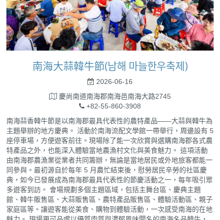
南海大蒜韓牛節(남해 마늘한우축제)
2026-06-16
慶尚南道南海郡南海邑南海大路2745
+82-55-860-3908
南海蒜香韓牛節是以南海郡最具代表性的農特產品——大蒜與韓牛為
主題舉辦的地方慶典。 活動於南海流配文學館一帶舉行，周邊設有 5
座停車場，方便遊客前往。現場除了能一次欣賞與選購南海郡各式農
特產品之外，也能深入體驗當地農漁村文化與美食魅力。 這項活動
由南海郡農漁業從業者共同籌辦，無論是當地居民或外地旅客都能一
同參與。最初源自於每年 5 月農忙結束後，慰勞居民辛勞的社區慶
典，如今已發展成為南海郡最具代表性的節慶活動之一，每年吸引眾
多遊客到訪。 會場規劃多個主題區域，包括主舞台區、慶典主題
館、韓牛販售區、大蒜販售區、農特產品販售區、體驗活動區、親子
家庭區等。讓遊客能從美食、購物到體驗活動，一次感受南海的在地
魅力。 現場更可品嚐以優質肉質與濃郁風味聞名的南海名品韓牛，