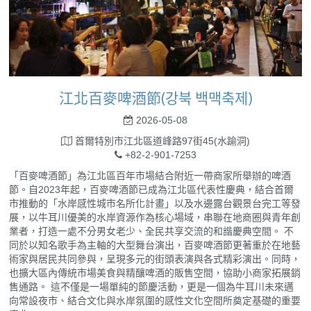
江北百麥啤酒節(강북 백맥축제)
2026-05-08
首爾特別市江北區道峰路97街45(水踰洞)
+82-2-901-7253
「百麥啤酒節」為江北區百年市場結合附近一帶商家所舉辦的啤酒
節。自2023年起，百麥啤酒節已成為江北區代表性慶典，結合首爾
市推動的「水岸感性城市名所化計畫」以及水邊露台觀景台完工等發
展，以牛耳川優美的水岸資源作為核心場域，串聯在地商圈與青年創
業者，打造一處不分男女老少、全民共享交流的和諧慶典空間。 不
同於以知名歌手為主軸的大型舞台演出，百麥啤酒節更著重於在地藝
術家與居民共同參與，呈現多元的街頭表演與各式精彩演出。同時，
也擴大區內傳統市場美食與精釀啤酒的販售空間，協助小商家拓展銷
售通路。 這不僅是一場單純的節慶活動，更是一個為牛耳川未來邁
向常設夜市、結合文化與水岸氛圍的感性文化空間所奠定基礎的重要