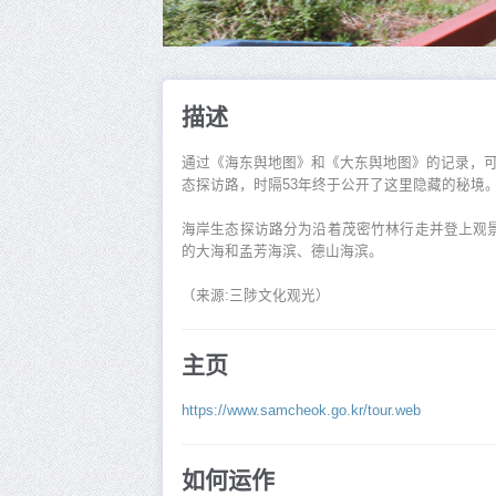
描述
通过《海东舆地图》和《大东舆地图》的记录，可
态探访路，时隔53年终于公开了这里隐藏的秘境
海岸生态探访路分为沿着茂密竹林行走并登上观景
的大海和孟芳海滨、德山海滨。
（来源:三陟文化观光）
主页
https://www.samcheok.go.kr/tour.web
如何运作