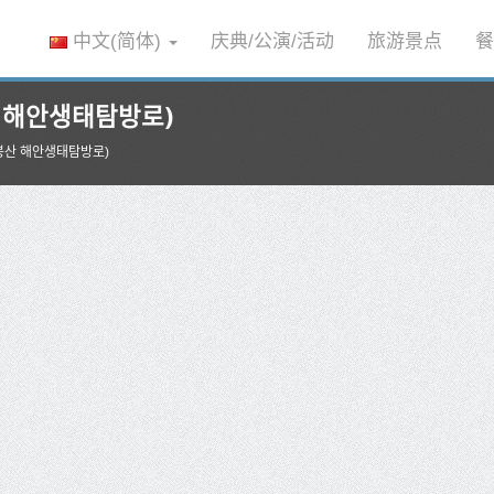
中文(简体)
庆典/公演/活动
旅游景点
餐
 해안생태탐방로)
산 해안생태탐방로)