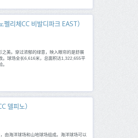
ST（소노펠리체CC 비발디파크 EAST）
广阔的天然地形之美。穿过浓郁的绿意，映入眼帘的是舒展
全长6,616米，总面积达1,322,655平
验。
체CC 델피노）
高尔夫球场，由海洋球场和山地球场组成。海洋球场可以