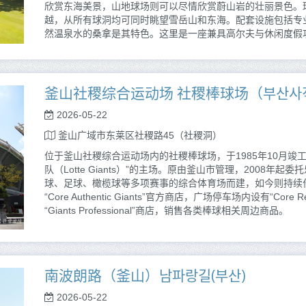
欣赏东海美景，山地球场则可以尽情欣赏蔚山岩的壮丽景色。
越，从所有球洞均可同时眺望雪岳山和东海。配套设施包括专
然温泉水的桑拿是其特色。这里是一座兼具高尔夫与休闲度假
釜山社稷综合运动场 社稷棒球场（부산사직
2026-05-22
釜山广域市东莱区社稷路45（社稷洞）
位于釜山社稷综合运动场内的社稷棒球场，于1985年10月竣工
队（Lotte Giants）”的主场。原由釜山市管理，2008
球、足球、橄榄球等多项赛事的综合体育场而建，如今则持续
“Core Authentic Giants”官方商店，广场停车场内设有“Core
“Giants Professional”商店，销售各类棒球相关周边商品。
南波朗路（釜山）남파랑길(부산)
2026-05-22