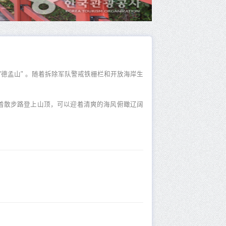
德孟山" 。随着拆除军队警戒铁栅栏和开放海岸生
沿着散步路登上山顶，可以迎着清爽的海风俯瞰辽阔