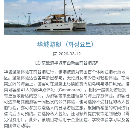
华城游艇（화성요트）
2026-03-12
京畿道华城市西新面前谷港路5
华城游艇体验在前谷港进行，该港被选为韩国首个休闲渔港示范地
区。游艇体验适合各年龄层参与，无论男女老少皆可轻松体验。在清
爽辽阔的海面上，游客可在游艇上尽情欣赏周边岛屿与港口风光。搭
乘可容纳41人的豪华双体船（Catamaran），相比一般帆船游艇拥
有更宽敞舒适的空间，为游客带来更加惬意的海上疗愈体验。游客既
可选择与其他游客一同出发的公共体验，也可选择不受打扰的私人包
船行程，亦可参加浪漫迷人的日落游艇之旅。根据所希望的时间进行
咨询后即可预约。若选择私人包船，还可额外提供餐饮定制服务（需
另付费用）。此外，该项目亦适用于企业团建、学校体验学习以及各
类团体活动等。