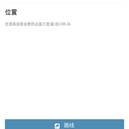
位置
忠清南道泰安郡所远面万里浦1街108-16
路线