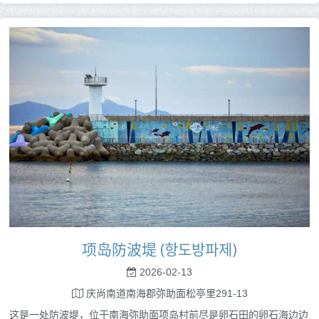
项岛防波堤 (항도방파제)
2026-02-13
庆尚南道南海郡弥助面松亭里291-13
这是一处防波堤，位于南海弥助面项岛村前尽是卵石田的卵石海边边