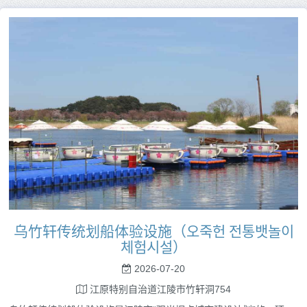
乌竹轩传统划船体验设施（오죽헌 전통뱃놀이
체험시설）
2026-07-20
江原特别自治道江陵市竹轩洞754