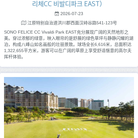
리체CC 비발디파크 EAST）
2026-07-23
江原特别自治道洪川郡西面汉峙谷路541-123号
SONO FELICE CC Vivaldi Park EAST充分展现广阔的天然地形之
美。穿过浓郁的绿意，映入眼帘的是舒展的绿色草坪与静静闪耀的湖
泊，构成八峰山如名画般的壮丽景致。球场全长6,616米，总面积达
1,322,655平方米，游客可以在广阔的草原上享受舒适惬意的高尔夫
挥杆体验。