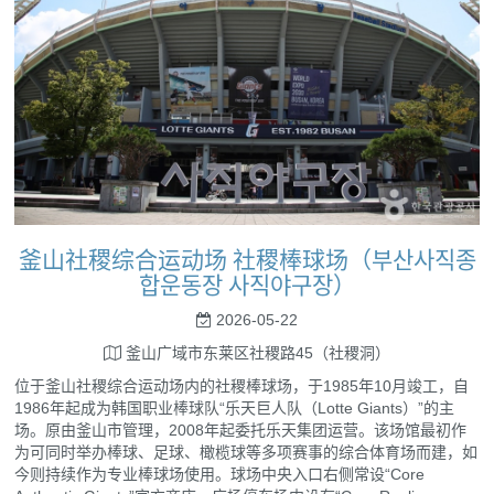
釜山社稷综合运动场 社稷棒球场（부산사직종
합운동장 사직야구장）
2026-05-22
釜山广域市东莱区社稷路45（社稷洞）
位于釜山社稷综合运动场内的社稷棒球场，于1985年10月竣工，自
1986年起成为韩国职业棒球队“乐天巨人队（Lotte Giants）”的主
场。原由釜山市管理，2008年起委托乐天集团运营。该场馆最初作
为可同时举办棒球、足球、橄榄球等多项赛事的综合体育场而建，如
今则持续作为专业棒球场使用。球场中央入口右侧常设“Core