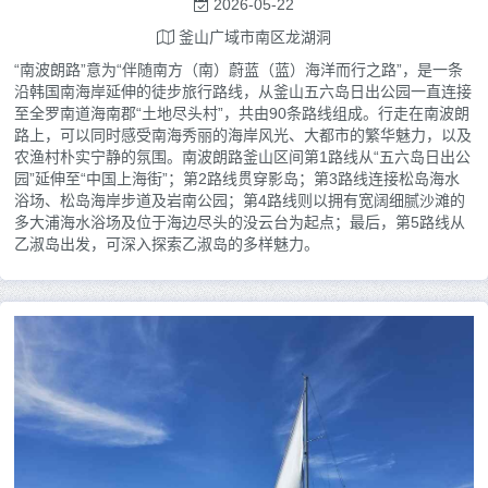
2026-05-22
釜山广域市南区龙湖洞
“南波朗路”意为“伴随南方（南）蔚蓝（蓝）海洋而行之路”，是一条
沿韩国南海岸延伸的徒步旅行路线，从釜山五六岛日出公园一直连接
至全罗南道海南郡“土地尽头村”，共由90条路线组成。行走在南波朗
路上，可以同时感受南海秀丽的海岸风光、大都市的繁华魅力，以及
农渔村朴实宁静的氛围。南波朗路釜山区间第1路线从“五六岛日出公
园”延伸至“中国上海街”；第2路线贯穿影岛；第3路线连接松岛海水
浴场、松岛海岸步道及岩南公园；第4路线则以拥有宽阔细腻沙滩的
多大浦海水浴场及位于海边尽头的没云台为起点；最后，第5路线从
乙淑岛出发，可深入探索乙淑岛的多样魅力。