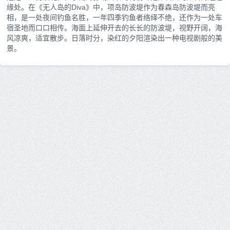
缘处。在《无人岛的Diva》中，项岛防波堤作为春森岛防波堤而亮
相，是一处夜间钓鱼名胜，一年四季钓鱼者络绎不绝，还作为一处车
宿圣地而口口相传。海面上延伸开去的长长的防波堤，视野开阔，海
风凉爽，适宜散步。日落时分，染红的夕阳渲染出一种电视剧般的美
景。