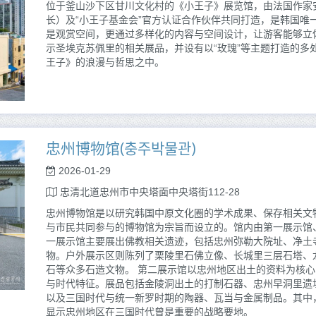
位于釜山沙下区甘川文化村的《小王子》展览馆，由法国作家安
长）及“小王子基金会”官方认证合作伙伴共同打造，是韩国唯
是观赏空间，更通过多样化的内容与空间设计，让游客能够立
示圣埃克苏佩里的相关展品，并设有以“玫瑰”等主题打造的多
王子》的浪漫与哲思之中。
忠州博物馆(충주박물관)
2026-01-29
忠淸北道忠州市中央塔面中央塔街112-28
忠州博物馆是以研究韩国中原文化圈的学术成果、保存相关文
与市民共同参与的博物馆为宗旨而设立的。馆内由第一展示馆
一展示馆主要展出佛教相关遗迹，包括忠州弥勒大院址、净土
物。户外展示区则陈列了栗陵里石佛立像、长城里三层石塔、
石等众多石造文物。 第二展示馆以忠州地区出土的资料为核
与时代特征。展品包括金陵洞出土的打制石器、忠州早洞里遗
以及三国时代与统一新罗时期的陶器、瓦当与金属制品。其中
显示忠州地区在三国时代曾是重要的战略要地。