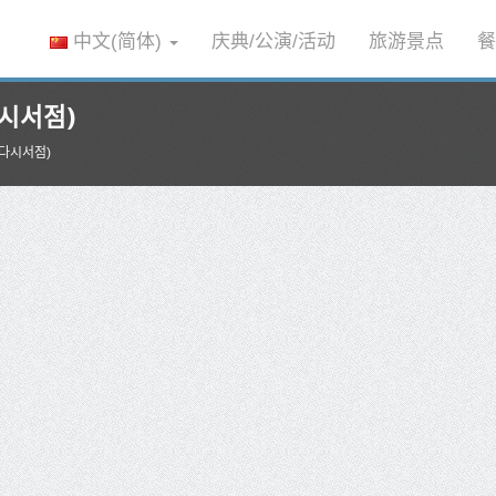
中文(简体)
庆典/公演/活动
旅游景点
餐
다시서점)
)(다시서점)