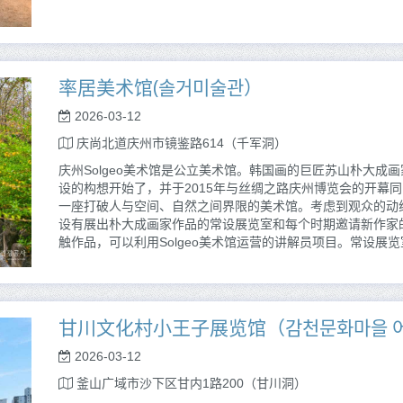
率居美术馆(솔거미술관）
2026-03-12
庆尚北道庆州市镜鉴路614（千军洞）
庆州Solgeo美术馆是公立美术馆。韩国画的巨匠苏山朴大成
设的构想开始了，并于2015年与丝绸之路庆州博览会的开幕
一座打破人与空间、自然之间界限的美术馆。考虑到观众的动
设有展出朴大成画家作品的常设展览室和每个时期邀请新作家
触作品，可以利用Solgeo美术馆运营的讲解员项目。常设展
甘川文化村小王子展览馆（감천문화마을 어
2026-03-12
釜山广域市沙下区甘内1路200（甘川洞）