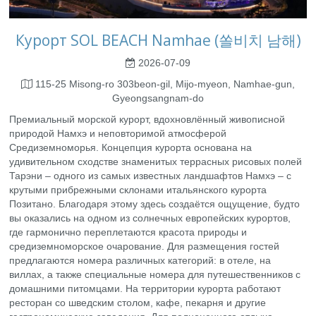
Курорт SOL BEACH Namhae (쏠비치 남해)
2026-07-09
115-25 Misong-ro 303beon-gil, Mijo-myeon, Namhae-gun,
Gyeongsangnam-do
Премиальный морской курорт, вдохновлённый живописной
природой Намхэ и неповторимой атмосферой
Средиземноморья. Концепция курорта основана на
удивительном сходстве знаменитых террасных рисовых полей
Тарэни – одного из самых известных ландшафтов Намхэ – с
крутыми прибрежными склонами итальянского курорта
Позитано. Благодаря этому здесь создаётся ощущение, будто
вы оказались на одном из солнечных европейских курортов,
где гармонично переплетаются красота природы и
средиземноморское очарование. Для размещения гостей
предлагаются номера различных категорий: в отеле, на
виллах, а также специальные номера для путешественников с
домашними питомцами. На территории курорта работают
ресторан со шведским столом, кафе, пекарня и другие