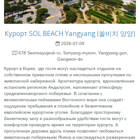
Курорт SOL BEACH Yangyang (쏠비치 양양)
2026-07-09
678 Seonsayujeok-ro, Sonyang-myeon, Yangyang-gun,
Gangwon-do
Курорт в Корее, где гости могут насладиться отдыхом на
собственном приватном пляже и неспешными прогулками по
живописной набережной. Архитектура курорта, вдохновлённая
испанским регионом Андалусия, напоминает атмосферу
средиземноморского побережья. В сочетании с
великолепными пейзажами Восточного моря она создаёт
ощущение пребывания в спокойном и безмятежном
европейском курортном уголке. Благодаря просторному
банкетному залу и разнообразным удобствам гости могут с
комфортом проводить время на территории курорта. А
прогулочная дорожка вдоль пляжа позволяет любоваться
живописным побережьем Яняна и наслаждаться размеренным