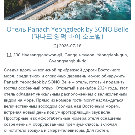
Отель Panach Yeongdeok by SONO Belle
(파나크 영덕 바이 소노벨)
2026-07-16
200 Haesanggongwon-gil, Ganggu-myeon, Yeongdeok-gun,
Gyeongsangbuk-do
Следуя вдоль живописной прибрежной дороги Восточного
моря, среди тихих и спокойных деревень можно обнаружить
Panach Yeongdeok by SONO Belle – отель, готовый подарить
гостям особенный отдых. Открытый в декабре 2024 года, этот
отель обладает уникальным расположением с великолепным
видом на море. Прямо из номера гости могут наслаждаться
величественным восходом солнца над Восточным морем,
встречая новый день под умиротворяющий звук волн.
Просторные и комфортабельные номера отеля оснащены
современным оборудованием премиум-класса, включая
очистители воздуха и смарт-телевизоры. Для гостей,