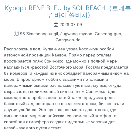
Курорт RENE BLEU by SOL BEACH（르네블
루 바이 쏠비치)
2026-07-09
96 Simcheungsu-gil, Jugwang-myeon, Goseong-gun,
Gangwon-do
Расположен в вол. Чугван-мён уезда Косон-гун особой
автономной провинции Канвон. Прямо перед отелем
простирается пляж Сончжихо, где можно в полной мере
насладиться красотой Восточного моря. Гостям предлагается
87 номеров, и каждый из них обладает панорамным видом на
море. В просторном лобби с высокими потолками и
панорамными окнами расположен уютный лаундж, откуда
открывается великолепный вид на пляж Сончжихо. Для
комфортного пребывания гостей также предусмотрены
банкетный зал, ресторан со шведским столом, бизнес-зал и
другие удобства. Это прекрасное место для отдыха, где
живописные морские пейзажи, современный комфорт и
спокойная атмосфера создают идеальные условия для
незабываемого путешествия.