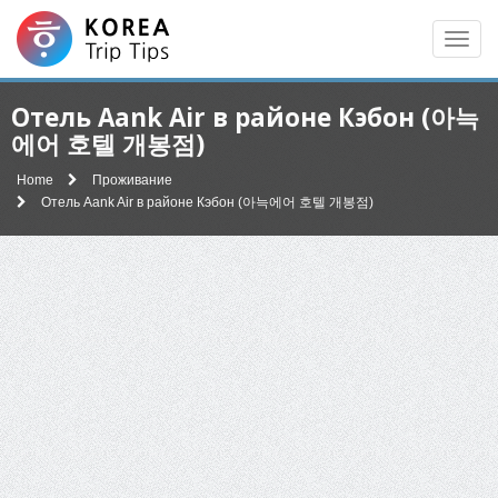
Men
Отель Aank Air в районе Кэбон (아늑
에어 호텔 개봉점)
Home
Проживание
Отель Aank Air в районе Кэбон (아늑에어 호텔 개봉점)