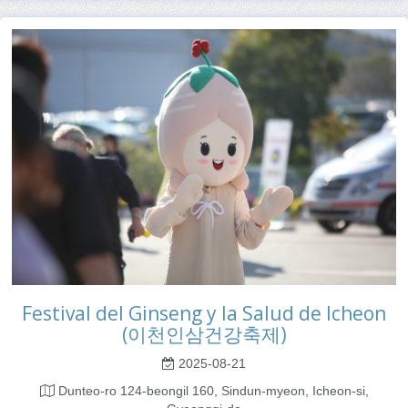
Festival del Ginseng y la Salud de Icheon
(이천인삼건강축제)
2025-08-21
Dunteo-ro 124-beongil 160, Sindun-myeon, Icheon-si,