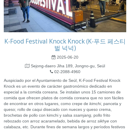
K-Food Festival Knock Knock (K-푸드 페스티
벌 넉넉)
2025-06-20
Sejong-daero Jiha 189, Jongno-gu, Seúl
02-2088-4960
Auspiciado por el Ayuntamiento de Seúl, K-Food Festival Knock
Knock es un evento de carácter gastronómico dedicado en
especial a la comida coreana. Se instalan unos 15 camiones de
comida que ofrecen platos de comida coreana que no son fáciles
de encontrar en otros lugares, como crepe de
kimchi
, panceta y
queso; rollo de caqui disecado con nueces y queso crema,
brochetas de pollo con kimchi y salsa
ssamjang
, pollo frito
rebozado con arroz acaramelado, bebida de arroz
sikhye
con
calabaza, etc. Durante fines de semana largos y períodos festivos