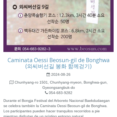
Caminata Oessi Beosun-gil de Bonghwa
(외씨버선길 봉화 함께걷기)
2024-08-26
Chunhyang-ro 1501, Chunhyang-myeon, Bonghwa-gun,
Gyeongsangbuk-do
054-683-9282
Durante el Bongja Festival del Arboreto Nacional Baekdudaegan
se celebra también la Caminata Oessi Beosun-gil de Bonghwa.
Los participantes pueden hacer tranquilos recorridos a pie
mientras disfrutan de un prístino entorno natural.