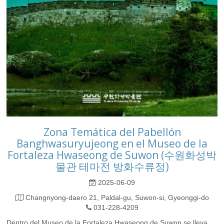
Zona Temática del Pabellón
Banghwasuryujeong en el Museo de la
Fortaleza Hwaseong de Suwon (수원화성박
물관 테마전 방화수류정)
2025-06-09
Changnyong-daero 21, Paldal-gu, Suwon-si, Gyeonggi-do
031-228-4209
Dentro del Museo de la Fortaleza Hwaseong de Suwon se lleva