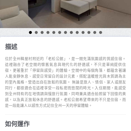
描述
位於全州韓屋村附近的「老松公館」，是一間充滿氛圍感的質感住宿。
這裡融合了老空間的懷舊氣息與現代化的舒適感，不只是單純提供住
宿，更著重於「停留與感受」的體驗。空間中的每個角落，都蘊含著讓
人能安靜休息、感受日常留白的設計元素，搭配溫暖燈光與木質調為主
的室內風格，營造出自在放鬆的氛圍。 無論是旅人、情侶、家人或朋友
同行，都很適合在這裡享受一段私密而悠閒的時光。入住期間，能感受
到全州特有的在地情調與慢旅行氛圍，同時兼具適合拍照留下回憶的美
感，以及真正放鬆休息的舒適感。老松公館希望帶來的不只是住宿，而
是一段能讓人以感性方式記住全州一天的停留體驗。
如何運作