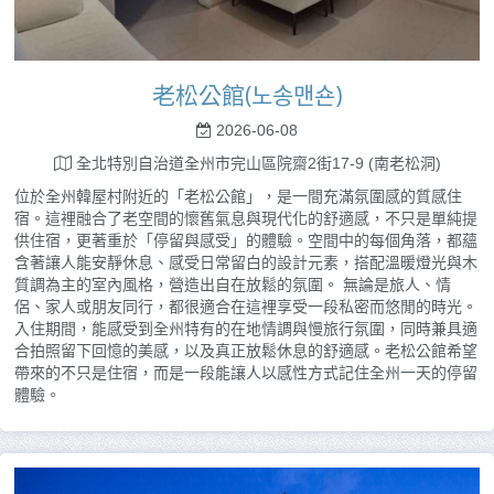
老松公館(노송맨숀)
2026-06-08
全北特別自治道全州市完山區院齋2街17-9 (南老松洞)
位於全州韓屋村附近的「老松公館」，是一間充滿氛圍感的質感住
宿。這裡融合了老空間的懷舊氣息與現代化的舒適感，不只是單純提
供住宿，更著重於「停留與感受」的體驗。空間中的每個角落，都蘊
含著讓人能安靜休息、感受日常留白的設計元素，搭配溫暖燈光與木
質調為主的室內風格，營造出自在放鬆的氛圍。 無論是旅人、情
侶、家人或朋友同行，都很適合在這裡享受一段私密而悠閒的時光。
入住期間，能感受到全州特有的在地情調與慢旅行氛圍，同時兼具適
合拍照留下回憶的美感，以及真正放鬆休息的舒適感。老松公館希望
帶來的不只是住宿，而是一段能讓人以感性方式記住全州一天的停留
體驗。