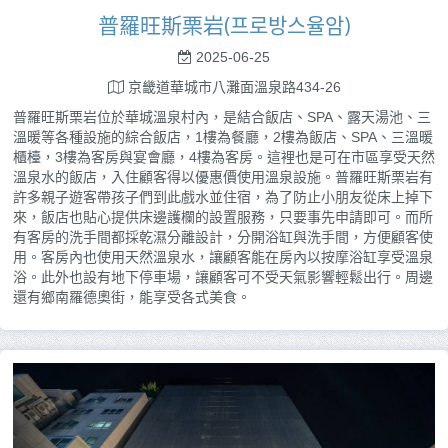
普羅旺斯栗岩(프로방스율암)
2025-06-25
京畿道華城市八灘面溫泉路434-26
普羅旺斯栗岩位於華城溫泉村內，是結合飯店、SPA、露天湯池、三
溫暖等各種設施的綜合飯店，1樓為餐廳，2樓為飯店、SPA、三溫暖
櫃檯，3樓為客房與宴會廳，4樓為客房。這裡也是可在市區享受天然
溫泉水的飯店，入住顧客得以優惠價使用溫泉設施。普羅旺斯栗岩有
許多親子遊客帶孩子們到此戲水並住宿，為了防止小朋友從床上掉下
來，飯店也貼心提供床邊護欄的設置服務，只要事先申請即可。而所
有客房的洗手間都採乾濕分離設計，分開浴缸與洗手間，方便顧客使
用。客房內也使用天然溫泉水，讓顧客能在房內以按摩浴缸享受溫泉
浴。此外也設有地下停車場，讓顧客可不受天氣影響輕鬆出行。周邊
還有鄉南羅德奧街，能享受各式美食。