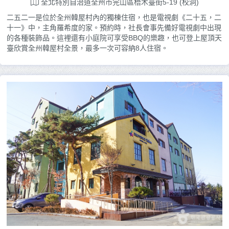
全北特別自治道全州市完山區梧木臺街5-19 (校洞)
二五二一是位於全州韓屋村內的獨棟住宿，也是電視劇《二十五，二
十一》中，主角羅希度的家。預約時，社長會事先備好電視劇中出現
的各種裝飾品。這裡還有小庭院可享受BBQ的樂趣，也可登上屋頂天
臺欣賞全州韓屋村全景，最多一次可容納8人住宿。