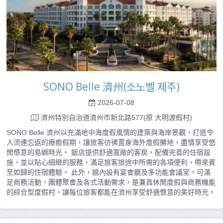
SONO Belle 濟州(소노벨 제주)
2026-07-08
濟州特別自治道濟州市新北路577(原 大明渡假村)
SONO Belle 濟州以充滿地中海度假風情的建築與海岸景觀，打造令
人流連忘返的療癒假期，讓旅客彷彿置身海外度假勝地，盡情享受悠
閒愜意的島嶼時光。 飯店提供舒適寬敞的客房，配備完善的住宿設
施，並以貼心細緻的服務，滿足旅客旅途中所需的各項便利，帶來賓
至如歸的住宿體驗。 此外，館內設有宴會廳及多功能會議室，可滿
足商務活動、團體聚會及各式活動需求，是兼具休閒度假與商務機能
的綜合型度假村，讓每位旅客都能在濟州享受舒適愜意的美好時光。