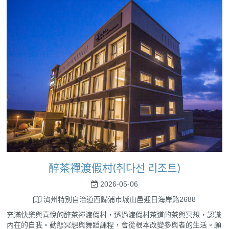
醉茶禪渡假村(취다선 리조트)
2026-05-06
濟州特別自治道西歸浦市城山邑迎日海岸路2688
充滿快樂與喜悅的醉茶禪渡假村，透過渡假村茶道的茶與冥想，認識
內在的自我。動態冥想與舞蹈課程，會從根本改變參與者的生活。願