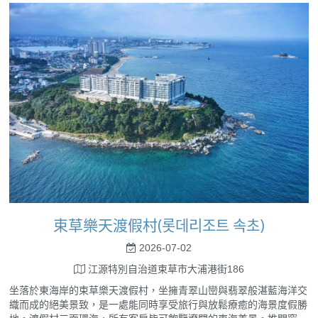
束草樂天渡假村(롯데리조트 속초)
2026-07-02
江源特別自治道束草市大浦港街186
坐落於東海岸的束草樂天渡假村，坐擁青翠山巒與翡翠般湛藍海洋交
織而成的絕美景致，是一處能同時享受旅行與放鬆療癒的海景度假勝