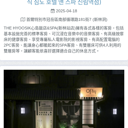
식 심도 호텔 앤 스파 신림역점)
2025-04-18
首爾特別市冠岳區南部循環路181街7 (新林洞)
THE HYOOSIK心島飯店&SPA(新林站店)擁有各式各樣的客房，包括
基本設施完善的標準客房、可沉浸在音樂中的音樂客房、有高級按摩
床的健康客房、享受專屬私人電影院的影視客房、有高配置電腦的
2PC客房、能讓身心都暖起來的SPA客房、有雙層床可供4人利用的
雙層房等，讓顧客能依喜好選擇適合自己的休息方式。