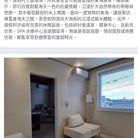
地。渡假村三面環海，所有客房皆可飽覽遼闊的東海美景。推開窗
戶，即可欣賞蔚藍海天一色的壯麗景觀，沉浸於大自然帶來的寧靜與
悠閒。 其中最受歡迎的水上樂園，面向一望無際的東海，讓旅客彷
彿置身海天之間，享受如同游向大海般的沉浸式戲水體驗。 此外，
渡假村亦設有完善的休閒設施，包括研討會議室、健身中心、自助洗
衣房、SPA 水療中心及遊戲區等，無論是家庭旅遊、情侶度假或商務
住宿，都能享受舒適愜意的度假時光。