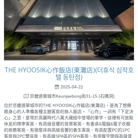
THE HYOOSIK心作飯店(東灘店)(더휴식 심작호
텔 동탄점)
2025-04-22
京畿道華城市Keunjaebong街31-15 (石隅洞)
位於京畿道華城市的THE HYOOSIK心作飯店(東灘店)，是為了想療
癒身心的人準備各種主題客房的無人飯店。「心作」一詞有「下定決
心」之意，是常於高麗時代八萬大藏經中登場的單字。這裡有可放鬆
休息的標準客房、有高級音響的音樂客房、有書桌&電腦&電子衣櫥
的商務客房、有按摩床與高級音響的養生客房、有高配置PC的1PC
客房與2PC雙床房、有高級SPA區的SPA客房、有用餐空間與高級音