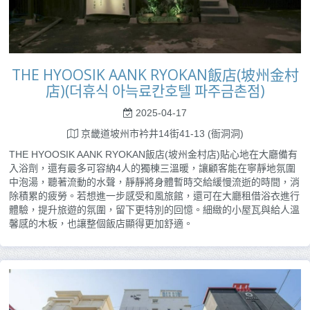
THE HYOOSIK AANK RYOKAN飯店(坡州金村
店)(더휴식 아늑료칸호텔 파주금촌점)
2025-04-17
京畿道坡州市衿井14街41-13 (衙洞洞)
THE HYOOSIK AANK RYOKAN飯店(坡州金村店)貼心地在大廳備有
入浴劑，還有最多可容納4人的獨棟三溫暖，讓顧客能在寧靜地氛圍
中泡湯，聽著流動的水聲，靜靜將身體暫時交給緩慢流逝的時間，消
除積累的疲勞。若想進一步感受和風旅館，還可在大廳租借浴衣進行
體驗，提升旅遊的氛圍，留下更特別的回憶。細緻的小屋瓦與給人溫
馨感的木板，也讓整個飯店顯得更加舒適。