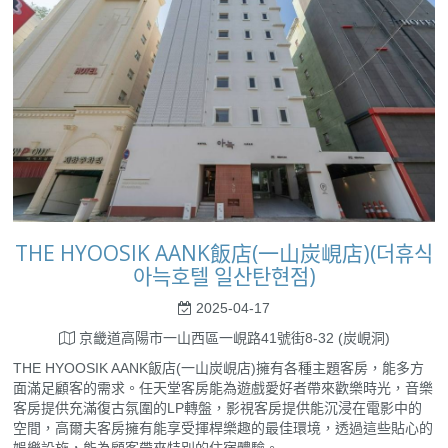
THE HYOOSIK AANK飯店(一山炭峴店)(더휴식
아늑호텔 일산탄현점)
2025-04-17
京畿道高陽市一山西區一峴路41號街8-32 (炭峴洞)
THE HYOOSIK AANK飯店(一山炭峴店)擁有各種主題客房，能多方
面滿足顧客的需求。任天堂客房能為遊戲愛好者帶來歡樂時光，音樂
客房提供充滿復古氛圍的LP轉盤，影視客房提供能沉浸在電影中的
空間，高爾夫客房擁有能享受揮桿樂趣的最佳環境，透過這些貼心的
娛樂設施，能為顧客帶來特別的住宿體驗。